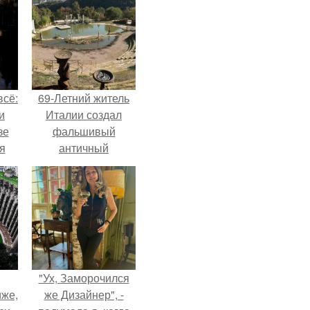
всё:
69-Летний житель
и
Италии создал
зе
фальшивый
я
античный
ки
амфитеатр и
го
долгое время
успешно выдавал
его за настоящее
историческое
наследие.
"Ух, Заморочился
иже,
же Дизайнер", -