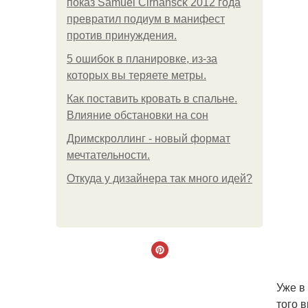
показ Samuel Cirnansck 2012 года
превратил подиум в манифест
против принуждения.
5 ошибок в планировке, из-за
которых вы теряете метры.
Как поставить кровать в спальне.
Влияние обстановки на сон
Дримскроллинг - новый формат
мечтательности.
Откуда у дизайнера так много идей?
Уже в
того 