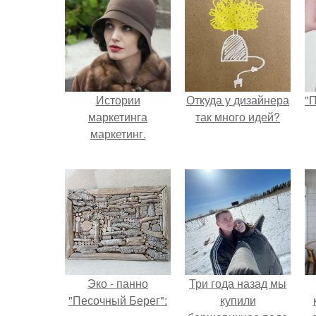
Истории
Откуда у дизайнера
"
маркетинга
так много идей?
маркетинг.
с
Эко - панно
Три года назад мы
"Песочный Берег":
купили