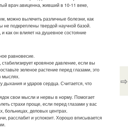
тый врач авиценна, живший в 10-11 веке,
ым, можно вылечить различные болезни, как
бы не подкреплены твердой научной базой.
 и как он влияет на душевное состояние
ное равновесие.
, стабилизирует кровяное давление, если вы
ставьте зеленое растение перед глазами, это
в мыслях.
⇨
 дыхания и ударов сердца. Считается, что
орядок свои мысли и нервы в норму. Помогает
еть страхи проще, если перед глазами у вас
х, больницах, деловых центрах.
ачи, расслабит и успокоит. Хорошо вписывается
ми.