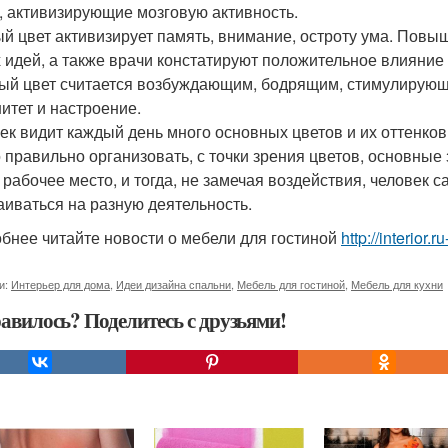
, активизирующие мозговую активность.
й цвет активизирует память, внимание, остроту ума. Повы
 идей, а также врачи констатируют положительное влияние 
ый цвет считается возбуждающим, бодрящим, стимулирующ
итет и настроение.
ек видит каждый день много основных цветов и их оттенков, 
 правильно организовать, с точки зрения цветов, основные 
, рабочее место, и тогда, не замечая воздействия, человек
аиваться на разную деятельность.
бнее читайте новости о мебели для гостиной
http://interior
и:
Интерьер для дома
,
Идеи дизайна спальни
,
Мебель для гостиной
,
Мебель для кухни
авилось? Поделитесь с друзьями!