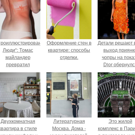
Проиллюстрированные
Оформление стен в
Детали решают 
Люди": Томас
квартире: способы
выход приянк
майландер
отделки.
чопры на пока
превратил
Dior обернулс
олнечные ожоги в
шквалом крити
арт - объект.
из-за небрежно
пошива.
Двухкомнатная
Литературная
Это жилой
квартира в стиле
Москва. Дома -
комплекс в Пар