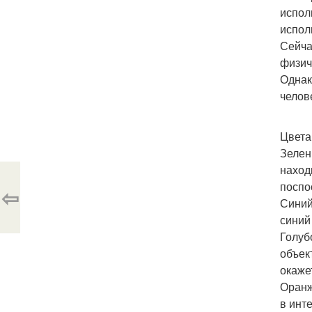
испол
испол
Сейча
физич
Однак
челов
Цвета
Зелен
наход
поспо
⇦
Синий
синий
Голуб
объек
окаже
Оранж
в инт