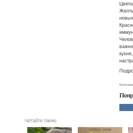
Цвета
Желты
новых
Красн
иммун
Челов
важно
кухня
настр
Подро
Категори
Понр
Читайте также