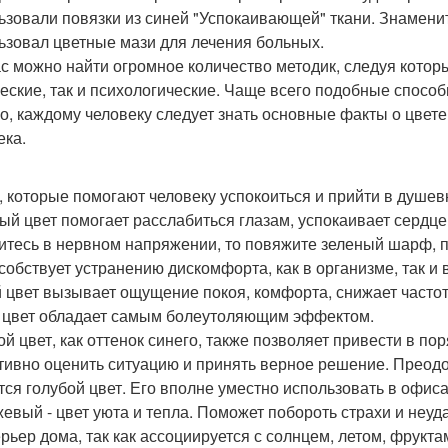
ьзовали повязки из синей "Успокаивающей" ткани. Знамени
ьзовал цветные мази для лечения больных.
с можно найти огромное количество методик, следуя котор
еские, так и психологические. Чаще всего подобные спосо
о, каждому человеку следует знать основные факты о цвете,
ека.
, которые помогают человеку успокоиться и прийти в душев
ый цвет помогает расслабиться глазам, успокаивает сердце
итесь в нервном напряжении, то повяжите зеленый шарф, по
собствует устранению дискомфорта, как в организме, так и 
 цвет вызывает ощущение покоя, комфорта, снижает частоту
 цвет обладает самым болеутоляющим эффектом.
ой цвет, как оттенок синего, также позволяет привести в п
тивно оценить ситуацию и принять верное решение. Преодол
тся голубой цвет. Его вполне уместно использовать в офиса
евый - цвет уюта и тепла. Поможет побороть страхи и неуд
ерьер дома, так как ассоциируется с солнцем, летом, фрукта