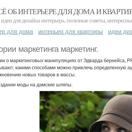
СЁ ОБ ИНТЕРЬЕРЕ ДЛЯ ДОМА И КВАРТИ
идеи для дизайна интерьера, полезные советы, интересны
ер для дома
интерьер для квартиры
идеи ди
ории маркетинга маркетинг.
ии о маркетинговых манипуляциях от Эдварда бернейса, PR
ывают, какими способами можно привлечь определенную ауд
кновению новых товаров в массы.
создании моды на дамские шляпы.