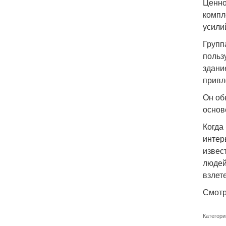
Ценно
компл
усили
Групп
польз
здани
привл
Он об
основ
Когда
интер
извес
людей
взлете
Смотр
Категори