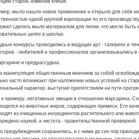
пцию старой, изменив клише.
мер, мыло нашло новое применение и открыло для себя нов
твенностью одной крупной корпорации по его производству 
ожил сделать мыло материалом для лепки, что могло быть 
овательных целях в школах.
дные конкурсы проводились в ведущих арт - галереях в тече
пторов - любителей и профессионалов организовывались в 
маргарине и предрассудках.
а манипуляция общественным мнением за собой освобожден
ьно часто возникают при наложении новых условий на стар
ональный характер, выступая препятствием на пути прогре
, к примеру, негативные эмоции в отношении маргарина. Сн
водился из животных жиров, содержащих примеси. Его кач
водят из очищенных ингредиентов растительного или живот
ерждено наукой, а чистота - правительственной проверкой.
о предубеждения сохранились, и с ними до сих пор приход
остными лицами, со специалистами в медицине, гигиене и 