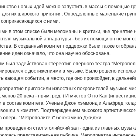
инство новых идей можно запустить в массы с помощью гр
 для их широкого принятия. Определенные маленькие груп
, соприкасающихся с ними.
ми в этом списке были меломаны и критики, чье принятие 
ателя музыкальной аппаратуры - без их помощи он не мог 
йства. В созданный комитет поддержки были также отобраны
ение идеи означало, что она научно обоснована.
им был задействован стереотип оперного театра "Метропол
иировался с достижениями в музыке. Было решено использ
тывающем событии, а место, где оно произойдет, в дальне
роприятие пригласили известных покровителей музыки: мис
сменов 20 века - прим. ред. ) И мистер Отто Кан (инвестици
 в состав комитета. Ученые Джон хэммонд и Альфред голд
 вошли в комитет. Подтверждением высокого артистическог
а оперы "Метрополитен" бенжамино Джиджи.
м проведения стал этолийский зал - одна из главных музы
кнулась представительная публика. Мероприятие интересн