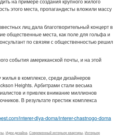
дить на примере создания крупного жилого
ность этого места, пропагандисты вложили массу
 известных лиц дала благотворительный концерт в
ие общественные места, как поле для гольфа и
 консультант по связям с общественностью решил
ого события американской почты, и на этой
 жилья в комплексе, среди дизайнеров
ckson Heights. Арбитрами стали весьма
циалистов и привлек внимание миллионов
точников. В результате престиж комплекса
ru-best.com/interer-dlya-doma/interer-chastnogo-doma
иры
,
Идеи дизайна
,
Современный интерьер квартиры
,
Интерьер