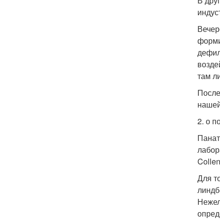
В дру
индус
Вечер
форми
дефил
возде
там л
После
нашей
2. о 
Панат
лабора
Colle
Для т
линдб
Нежел
опред