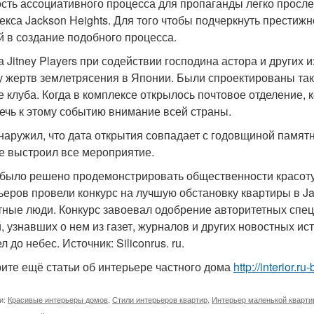
сть ассоциативного процесса для пропаганды легко просле
екса Jackson Heights. Для того чтобы подчеркнуть престиж
й в создание подобного процесса.
а Jitney Players при содействии господина астора и других
у жертв землетрясения в Японии. Были спроектированы так
е клуба. Когда в комплексе открылось почтовое отделение,
ечь к этому событию внимание всей страны.
наружил, что дата открытия совпадает с годовщиной памятн
е выстроил все мероприятие.
 было решено продемонстрировать общественности красоту
ьеров провели конкурс на лучшую обстановку квартиры в Ja
тные люди. Конкурс завоевал одобрение авторитетных спе
, узнавших о нем из газет, журналов и других новостных ис
л до небес. Источник: Siliconrus. ru.
ите ещё статьи об интерьере частного дома
http://interior.
и:
Красивые интерьеры домов
,
Стили интерьеров квартир
,
Интерьер маленькой кварт