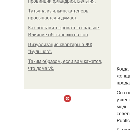
провинции фландрия, Бельгия.
Татьяна из ильинска теперь
просыпается и думает:
Как поставить кровать в спальне.
Влияние обстановки на сон
Визуализация квартиры в ЖК
"Булычев".
Таким образом, если вам кажется,
Когда
что дома vk.
женщи
прода
Он со
у жен
моды 
совет
Public