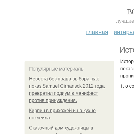
В
лучшие 
главная
интерь
Ист
Истор
показ
Популярные материалы
прони
Невеста без права выбора: как
1. о 
показ Samuel Cirnansck 2012 года
превратил подиум в манифест
против принуждения.
Кирпич в прихожей и на кухне
поклеила.
Сказочный дом художницы в