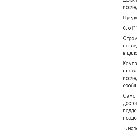
иссле
Преду
6. о 
Стрем
после
в цел
Компа
страх
иссле
сообщ
Само 
досто
подде
продо
7. ис