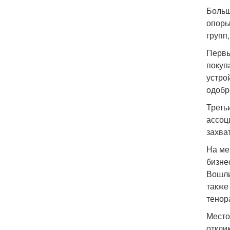
Больш
опоры
групп
Первы
покуп
устро
одобр
Треть
ассоц
захва
На ме
бизне
Вошли
также
тенор
Место
откли