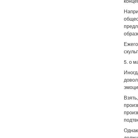
конце
Напри
общес
предл
образ
Ежего
скуль
5. о 
Иногд
довол
эмоци
Взять
произ
произ
подтв
Однак
должн