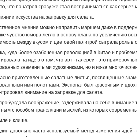
 то, что панатроп сразу же стал восприниматься как серьез
влиянии искусства на заправку для салата.
твенное мнение можно направить маршем даже в поддержку
ке чувство юмора легло в основу плана по увеличению вос
имость между вкусом и цветовой палитрой сыграла роль в 
ка, куда более озабоченная революцией в Китае и проблем
гировала на идею о том, что арт - галереи - это примерочные
ованных знаменитыми художниками, но и из-за многочислен
асно приготовленные салатные листья, посвященные знам
ованными ими полотнами. Экспонат был красочным и вдохно
нтрировал внимание на заправке для салата.
пробуждала воображение, задерживала на себе внимание 
тным способом трансляции мыслей, из которых современный
мыле и клише.
один довольно часто используемый метод изменения идей - 