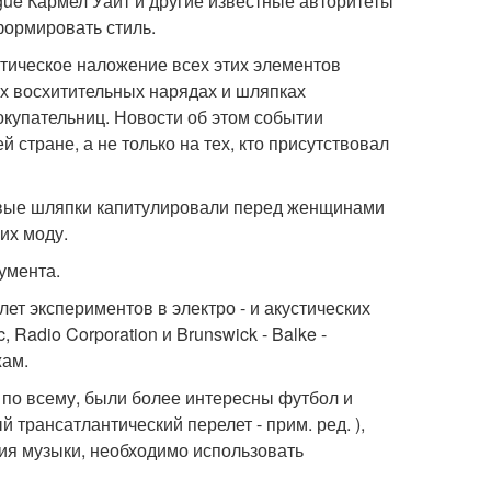
gue Кармел Уайт и другие известные авторитеты
формировать стиль.
матическое наложение всех этих элементов
х восхитительных нарядах и шляпках
купательниц. Новости об этом событии
стране, а не только на тех, кто присутствовал
овые шляпки капитулировали перед женщинами
их моду.
умента.
лет экспериментов в электро - и акустических
 Radio Corporation и Brunswick - Balke -
жам.
 по всему, были более интересны футбол и
трансатлантический перелет - прим. ред. ),
ия музыки, необходимо использовать