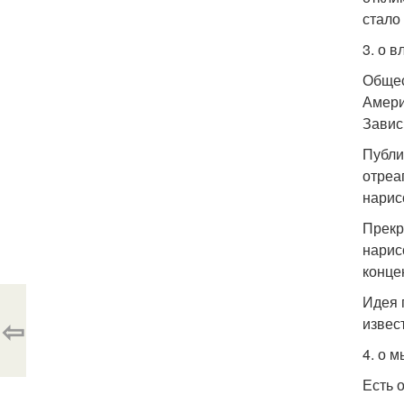
стало
3. о 
Общес
Амери
Завис
Публи
отреа
нарис
Прекр
нарис
конце
Идея 
⇦
извес
4. о 
Есть 