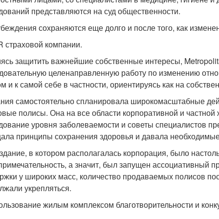
дований представляются на суд общественности.
беждения сохраняются еще долго и после того, как измене
PR страховой компании.
ясь защитить важнейшие собственные интересы, Metropolita
довательную целенаправленную работу по изменению отн
ом и к самой себе в частности, ориентируясь как на собстве
ния самостоятельно спланировала широкомасштабные дейс
овые полисы. Она на все области корпоративной и частной
дование уровня заболеваемости и советы специалистов пре
ала принципы сохранения здоровья и давала необходимые
здание, в котором располагалась корпорация, было настол
примечательность, а значит, был запущен ассоциативный п
ржки у широких масс, количество продаваемых полисов пос
лжали укрепляться.
пользование жилым комплексом благотворительности и конк