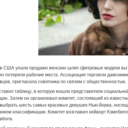
 в США упали продажи женских шляп (фетровые модели выт
н потеряли рабочие места. Ассоциация торговли дамскими
вцов, пригласила советника по связям с общественностью.
ставил таблицу, в которую вошли представители социальн
щин. Затем он организовал комитет, состоявший из известн
выбрать шесть самых красивых девушек Нью-йорка, носящ
ником классификации. Комитет возглавил хейворт Кэмпбелл,
ations.