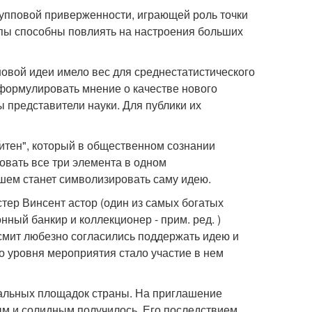
упповой приверженности, играющей роль точки
пы способны повлиять на настроения больших
новой идеи имело вес для среднестатистического
сформулировать мнение о качестве нового
 представители науки. Для публики их
итен", который в общественном сознании
овать все три элемента в одном
йшем станет символизировать саму идею.
тер Винсент астор (один из самых богатых
онный банкир и коллекционер - прим. ред. )
смит любезно согласились поддержать идею и
о уровня мероприятия стало участие в нем
кальных площадок страны. На приглашение
ым и солидным получилось. Его последствием