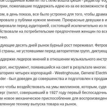
гой созданный комитет по стилю вошла фешн - редактор Vo
трии, пожелавшие поддержать идею из-за ее возможности 
ом, в день показа, все было устроено для того, чтобы дра
ровало у публики нужное мнение. Прекрасные девушки в и
ировали перед аудиторией, состоящей исключительно из по
йствовали на потребительские предпочтения женщин по всей 
ично.
дующие десять дней рынок бурный рост переживал. Фетр
 страны, не устоявшими перед авторитетом групп, диктующ
поддержке лидеров мнений в отношении музыкального инстр
роп, инструмент, появившийся на свет в результате многих 
ториях четырех корпораций - Westinghouse, General Electric,
nder - был доведен до совершенства и подготовлен к прода
ого чтобы воздействовать на умы миллионов, которым, судя
ерг (пилот, совершивший в 1927 году первый беспосадочный 
и новое механическое приспособление для воспроизведен
еленную технику выпуска товара на рынок.