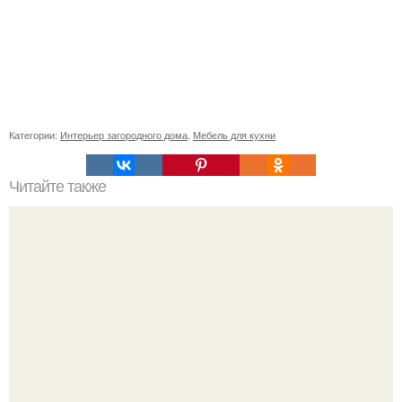
Категории:
Интерьер загородного дома
,
Мебель для кухни
Читайте также
Плитка для печки в доме. Плитка для печи и камина -
какую выбрать и какой лучше обложить печь в доме.