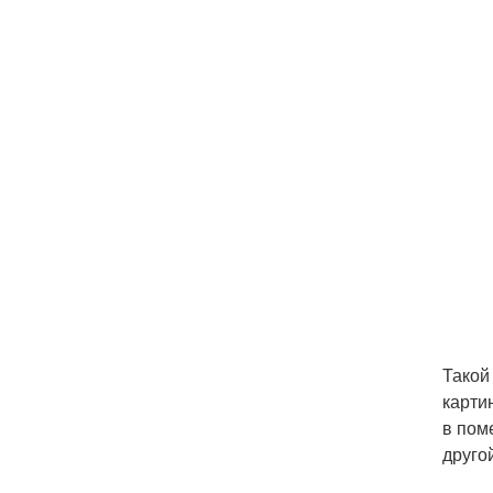
Такой
карти
в пом
друго