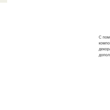
С пом
компо
декор
допол