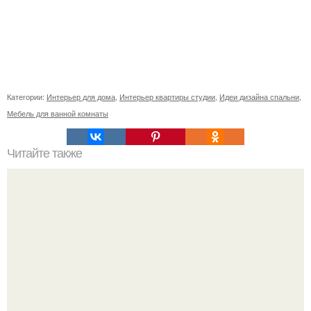
Категории:
Интерьер для дома
,
Интерьер квартиры студии
,
Идеи дизайна спальни
,
Мебель для ванной комнаты
Читайте также
Что нельзя иметь в доме?