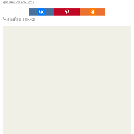
для ванной комнаты
Читайте также
Невероятная история любви казахстанки: три года
спустя.