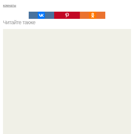
комнаты
Читайте также
Невероятная история любви казахстанки: три года
спустя.