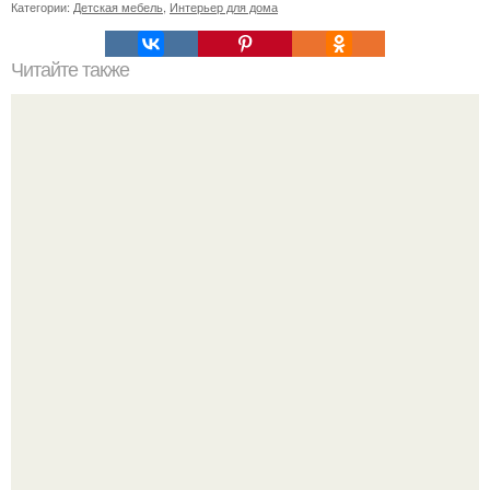
Категории:
Детская мебель
,
Интерьер для дома
Читайте также
Еврейская Москва: кашрутный маршрут.
Культурный код. Можно сделать красивый интерьер