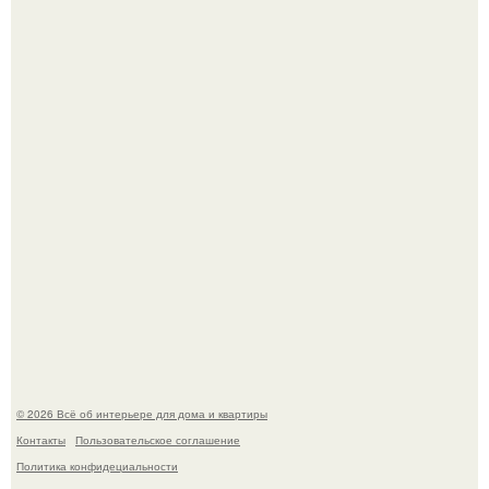
Невеста без права выбора: как показ Samuel Cirnansck
2012 года превратил подиум в манифест против
принуждения.
Сокровища из Hoff.
© 2026 Всё об интерьере для дома и квартиры
Контакты
Пользовательское соглашение
Политика конфидециальности