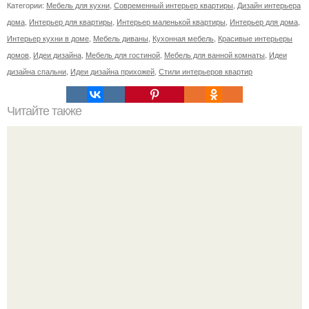
Категории:
Мебель для кухни
,
Современный интерьер квартиры
,
Дизайн интерьера
дома
,
Интерьер для квартиры
,
Интерьер маленькой квартиры
,
Интерьер для дома
,
Интерьер кухни в доме
,
Мебель диваны
,
Кухонная мебель
,
Красивые интерьеры
домов
,
Идеи дизайна
,
Мебель для гостиной
,
Мебель для ванной комнаты
,
Идеи
дизайна спальни
,
Идеи дизайна прихожей
,
Стили интерьеров квартир
Читайте также
Кровать - подиум - компактное и функциональное
решение для интерьера.