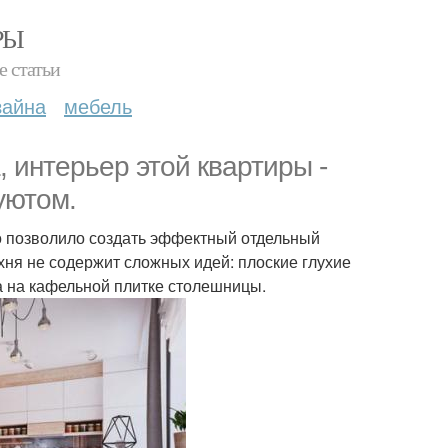
РЫ
е статьи
зайна
мебель
 интерьер этой квартиры -
уютом.
о позволило создать эффектный отдельный
ухня не содержит сложных идей: плоские глухие
а на кафельной плитке столешницы.