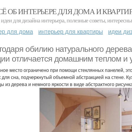
СЁ ОБ ИНТЕРЬЕРЕ ДЛЯ ДОМА И КВАРТИ
идеи для дизайна интерьера, полезные советы, интересны
ер для дома
интерьер для квартиры
идеи ди
годаря обилию натурального дерева,
дии отличается домашним теплом и 
ное место ограничено при помощи стеклянных панелей, эт
к для сна, подчеркнутый объемной абстракцией на стене. К
ы из дерева и немного яркости в виде абстрактного рисунк