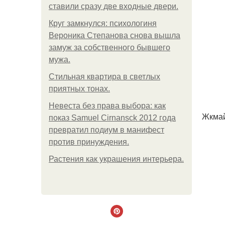
ставили сразу две входные двери.
Круг замкнулся: психологиня
Вероника Степанова снова вышла
замуж за собственного бывшего
мужа.
Стильная квартира в светлых
приятных тонах.
Невеста без права выбора: как
Жкмай
показ Samuel Cirnansck 2012 года
превратил подиум в манифест
против принуждения.
Растения как украшения интерьера.