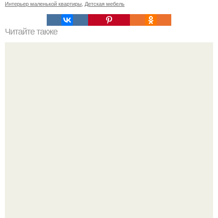
Интерьер маленькой квартиры
,
Детская мебель
Читайте также
Забудьте это немедленно: работа над ошибками в
интерьерном дизайне.