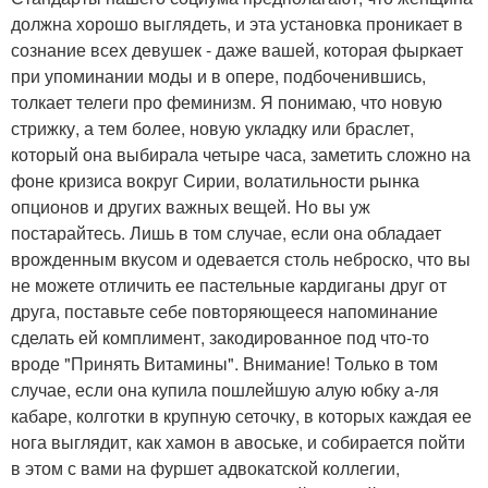
должна хорошо выглядеть, и эта установка проникает в
сознание всех девушек - даже вашей, которая фыркает
при упоминании моды и в опере, подбоченившись,
толкает телеги про феминизм. Я понимаю, что новую
стрижку, а тем более, новую укладку или браслет,
который она выбирала четыре часа, заметить сложно на
фоне кризиса вокруг Сирии, волатильности рынка
опционов и других важных вещей. Но вы уж
постарайтесь. Лишь в том случае, если она обладает
врожденным вкусом и одевается столь неброско, что вы
не можете отличить ее пастельные кардиганы друг от
друга, поставьте себе повторяющееся напоминание
сделать ей комплимент, закодированное под что-то
вроде "Принять Витамины". Внимание! Только в том
случае, если она купила пошлейшую алую юбку а-ля
кабаре, колготки в крупную сеточку, в которых каждая ее
нога выглядит, как хамон в авоське, и собирается пойти
в этом с вами на фуршет адвокатской коллегии,