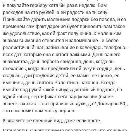
и покупайте герберу хотя бы раз в неделю. Вам
расходов на сто рублей, а ей радости на тысячу.
Привыкайте дарить маленькие подарки без повода, и со
временем сам факт дарения будет приносить вам такое
же удовольствие, как ей факт получения. К маленьким
знакам внимания относится и запоминание - и более
реалистичный шаг, записывание в календарь телефона -
всех дат, которые она считает важными. День вашего
знакомства, день первого свидания, день, когда вы
съехались, когда вы предложили ей руку и сердце, день
свадьбы, дни рождения детей, ее мамы, ее щенка, ее
именины, день святого Валентина, наконец. Всегда
имейте под рукой какой-нибудь достойный подарок, на
худой конец, сертификат сети парфюмерии (вы же
знаете, сколько стоят приличные духи, да? Долларов 80),
это сэкономит вам массу нервов.
8. хвалите ее внешний вид, даже если врете.
Стандарты нашего социума предполагают, что женщина