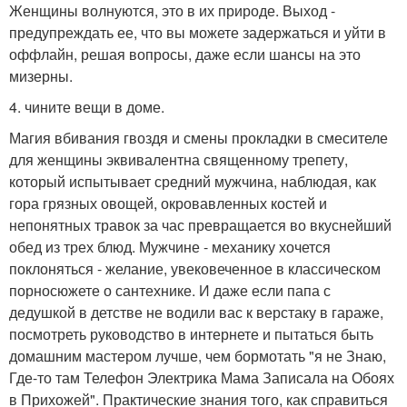
Женщины волнуются, это в их природе. Выход -
предупреждать ее, что вы можете задержаться и уйти в
оффлайн, решая вопросы, даже если шансы на это
мизерны.
4. чините вещи в доме.
Магия вбивания гвоздя и смены прокладки в смесителе
для женщины эквивалентна священному трепету,
который испытывает средний мужчина, наблюдая, как
гора грязных овощей, окровавленных костей и
непонятных травок за час превращается во вкуснейший
обед из трех блюд. Мужчине - механику хочется
поклоняться - желание, увековеченное в классическом
порносюжете о сантехнике. И даже если папа с
дедушкой в детстве не водили вас к верстаку в гараже,
посмотреть руководство в интернете и пытаться быть
домашним мастером лучше, чем бормотать "я не Знаю,
Где-то там Телефон Электрика Мама Записала на Обоях
в Прихожей". Практические знания того, как справиться