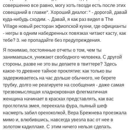
совершенно все равно, могу хоть гвозди есть после этих
совещаний в главке". Хороший диалог: " - дорогой, давай
куда-нибудь сходим. -. Давай, я как раз видел в The
Village новый ресторан эфиопской кухни, где официанты
- негры в одним набедренных повязках читают касту, как
тебе? 3. не пропадайте без предупреждения.
Я понимаю, постоянные отчеты о том, чем ты
занимаешься, унижают свободного человека. С другой
стороны, разве не это вы делаете в твиттере? Здесь
какое-то древнее тайное проклятие: как только вы
задерживаетесь на час дольше обычного, не берете
трубку, долго не реагируете на сообщения - даже самая
трезвомыслящая хладнокровная флегматичная
женщина начинает в красках представлять, как вас
проглотила змея, переехала фура, пьяный шеф
насмерть забил орехоколкой, Вера Брежнева проезжала
мимо и, влюбившись, навсегда увезла вас от нее в
золотом кадиллаке. С этим ничего нельзя сделать.