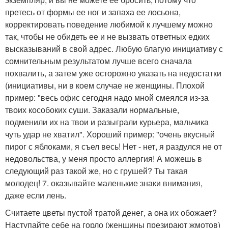
претесь от формы ее ног и запаха ее лосьона,
корректировать поведение любимой к лучшему можно
так, чтобы не обидеть ее и не вызвать ответных едких
высказываний в свой адрес. Любую благую инициативу с
сомнительным результатом лучше всего сначала
похвалить, а затем уже осторожно указать на недостатки
(инициативы, ни в коем случае не женщины. Плохой
пример: "весь офис сегодня надо мной смеялся из-за
твоих кособоких суши. Заказали нормальные,
подменили их на твои и разыграли курьера, мальчика
чуть удар не хватил". Хороший пример: "очень вкусный
пирог с яблоками, я съел весь! Нет - нет, я раздулся не от
недовольства, у меня просто аллергия! А можешь в
следующий раз такой же, но с грушей? Ты такая
молодец! 7. оказывайте маленькие знаки внимания,
даже если лень.
Считаете цветы пустой тратой денег, а она их обожает?
Наступайте себе на горло (женщины презирают жмотов)