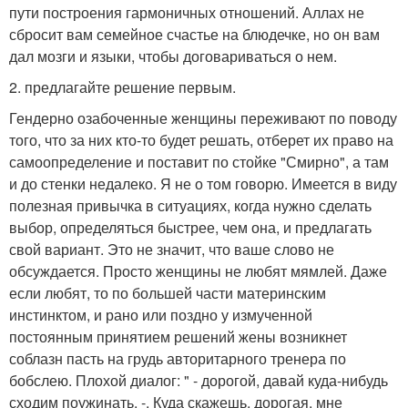
пути построения гармоничных отношений. Аллах не
сбросит вам семейное счастье на блюдечке, но он вам
дал мозги и языки, чтобы договариваться о нем.
2. предлагайте решение первым.
Гендерно озабоченные женщины переживают по поводу
того, что за них кто-то будет решать, отберет их право на
самоопределение и поставит по стойке "Смирно", а там
и до стенки недалеко. Я не о том говорю. Имеется в виду
полезная привычка в ситуациях, когда нужно сделать
выбор, определяться быстрее, чем она, и предлагать
свой вариант. Это не значит, что ваше слово не
обсуждается. Просто женщины не любят мямлей. Даже
если любят, то по большей части материнским
инстинктом, и рано или поздно у измученной
постоянным принятием решений жены возникнет
соблазн пасть на грудь авторитарного тренера по
бобслею. Плохой диалог: " - дорогой, давай куда-нибудь
сходим поужинать. -. Куда скажешь, дорогая, мне