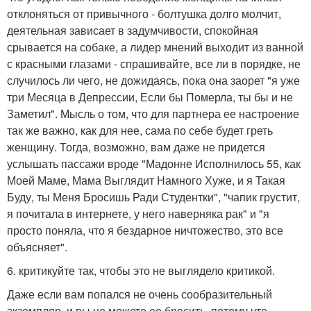
отклоняться от привычного - болтушка долго молчит,
деятельная зависает в задумчивости, спокойная
срывается на собаке, а лидер мнений выходит из ванной
с красными глазами - спрашивайте, все ли в порядке, не
случилось ли чего, не дожидаясь, пока она заорет "я уже
три Месяца в Депрессии, Если бы Померла, ты бы и не
Заметил". Мысль о том, что для партнера ее настроение
так же важно, как для нее, сама по себе будет греть
женщину. Тогда, возможно, вам даже не придется
услышать пассажи вроде "Мадонне Исполнилось 55, как
Моей Маме, Мама Выглядит Намного Хуже, и я Такая
Буду, ты Меня Бросишь Ради Студентки", "чапик грустит,
я почитала в интернете, у него наверняка рак" и "я
просто поняла, что я бездарное ничтожество, это все
объясняет".
6. критикуйте так, чтобы это не выглядело критикой.
Даже если вам попался не очень сообразительный
экземпляр, и вы не можете ее бросить, потому что