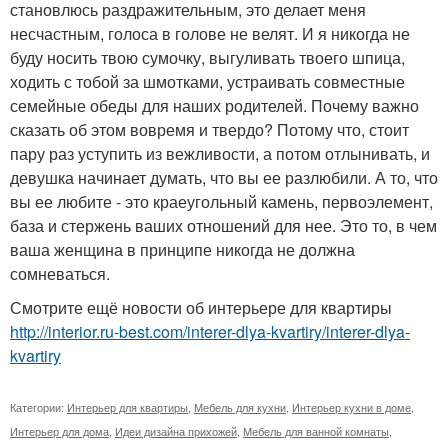
становлюсь раздражительным, это делает меня
несчастным, голоса в голове не велят. И я никогда не
буду носить твою сумочку, выгуливать твоего шпица,
ходить с тобой за шмотками, устраивать совместные
семейные обеды для наших родителей. Почему важно
сказать об этом вовремя и твердо? Потому что, стоит
пару раз уступить из вежливости, а потом отлынивать, и
девушка начинает думать, что вы ее разлюбили. А то, что
вы ее любите - это краеугольный камень, первоэлемент,
база и стержень ваших отношений для нее. Это то, в чем
ваша женщина в принципе никогда не должна
сомневаться.
Смотрите ещё новости об интерьере для квартиры
http://interior.ru-best.com/interer-dlya-kvartiry/interer-dlya-
kvartiry
Категории:
Интерьер для квартиры
,
Мебель для кухни
,
Интерьер кухни в доме
,
Интерьер для дома
,
Идеи дизайна прихожей
,
Мебель для ванной комнаты
,