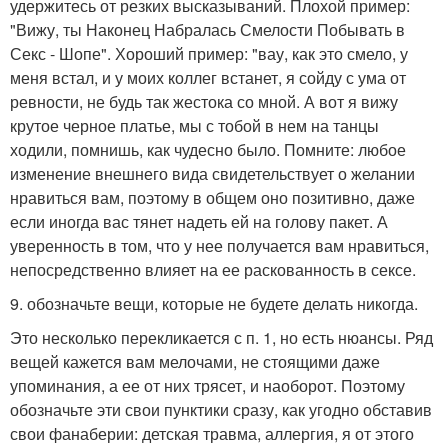
удержитесь от резких высказываний. Плохой пример:
"Вижу, ты Наконец Набралась Смелости Побывать в
Секс - Шопе". Хороший пример: "вау, как это смело, у
меня встал, и у моих коллег встанет, я сойду с ума от
ревности, не будь так жестока со мной. А вот я вижу
крутое черное платье, мы с тобой в нем на танцы
ходили, помнишь, как чудесно было. Помните: любое
изменение внешнего вида свидетельствует о желании
нравиться вам, поэтому в общем оно позитивно, даже
если иногда вас тянет надеть ей на голову пакет. А
уверенность в том, что у нее получается вам нравиться,
непосредственно влияет на ее раскованность в сексе.
9. обозначьте вещи, которые не будете делать никогда.
Это несколько перекликается с п. 1, но есть нюансы. Ряд
вещей кажется вам мелочами, не стоящими даже
упоминания, а ее от них трясет, и наоборот. Поэтому
обозначьте эти свои пунктики сразу, как угодно обставив
свои фанаберии: детская травма, аллергия, я от этого