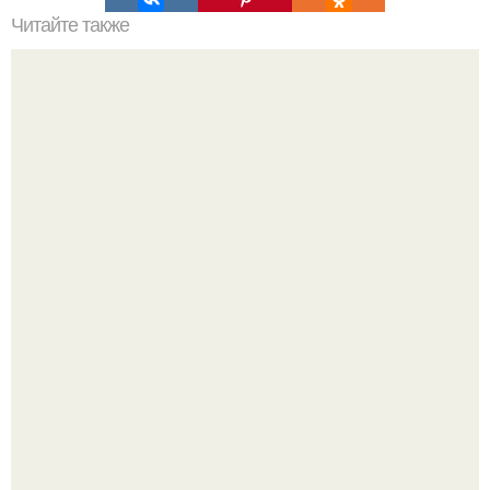
Читайте также
Топ - 15 бесплатных достопримечательностей Лондона.
Привет! Хочу поделиться моим давним и очередным
неопубликованным проектом.