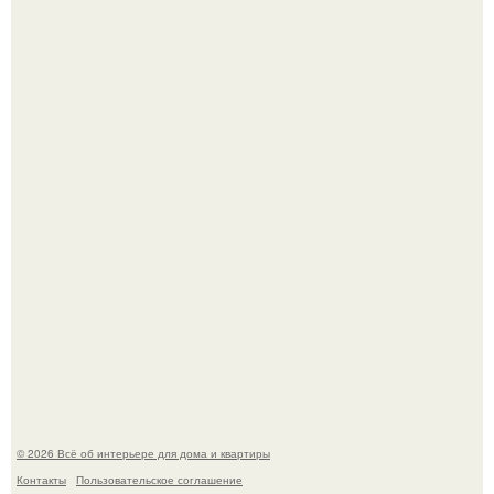
Невеста без права выбора: как показ Samuel Cirnansck
2012 года превратил подиум в манифест против
принуждения.
Сокровища из Hoff.
© 2026 Всё об интерьере для дома и квартиры
Контакты
Пользовательское соглашение