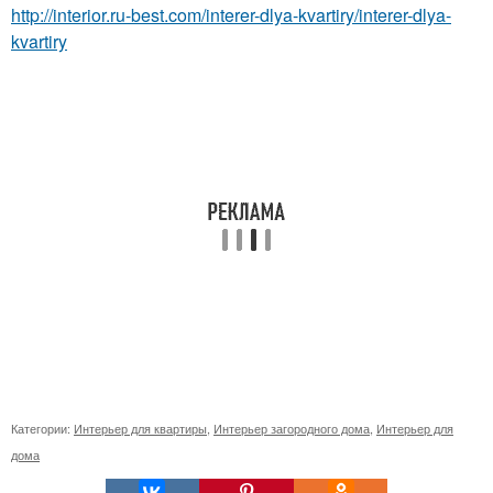
http://interior.ru-best.com/interer-dlya-kvartiry/interer-dlya-
kvartiry
Категории:
Интерьер для квартиры
,
Интерьер загородного дома
,
Интерьер для
дома