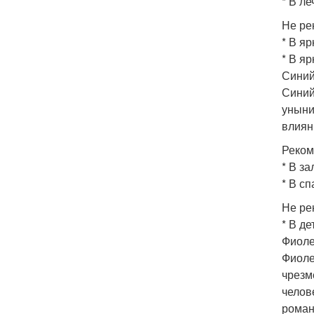
* В л
Не ре
* В я
* В яр
Синий
Синий
уныни
влиян
Реком
* В за
* В с
Не ре
* В де
Фиоле
Фиоле
чрезм
челов
роман