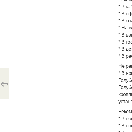
* В ка
* В о
* В сп
* На к
* В ва
* В го
* В де
* В ре
Не ре
* В я
Голуб
⇦
Голуб
кровя
устан
Реком
* В п
* В п