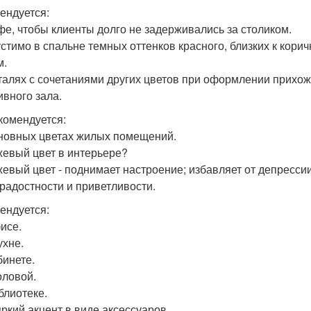
ендуется:
афе, чтобы клиенты долго не задерживались за столиком.
устимо в спальне темных оттенков красного, близких к кор
м.
еталях с сочетаниями других цветов при оформлении прихож
ивного зала.
комендуется:
сновных цветах жилых помещений.
евый цвет в интерьере?
евый цвет - поднимает настроение; избавляет от депрессии
радостности и приветливости.
ендуется:
фисе.
ухне.
бинете.
оловой.
блиотеке.
яркий акцент в виде аксессуаров.