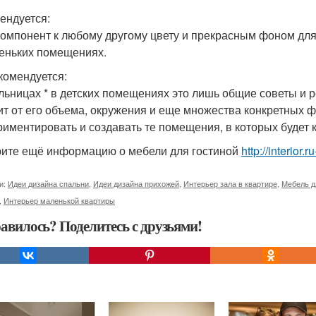
ендуется:
 компонент к любому другому цвету и прекрасным фоном для
еньких помещениях.
комендуется:
ольницах * в детских помещениях это лишь общие советы и р
ит от его объема, окружения и еще множества конкретных ф
риментировать и создавать те помещения, в которых будет
ите ещё информацию о мебели для гостиной
http://interior
и:
Идеи дизайна спальни
,
Идеи дизайна прихожей
,
Интерьер зала в квартире
,
Мебель д
,
Интерьер маленькой квартиры
авилось? Поделитесь с друзьями!