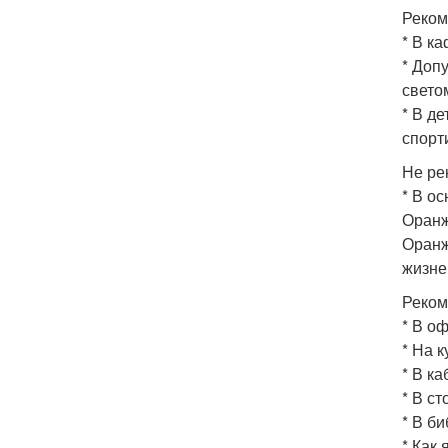
Реком
* В к
* Доп
свето
* В д
спорт
Не ре
* В о
Оранж
Оранж
жизне
Реком
* В о
* На к
* В ка
* В ст
* В би
* Как 