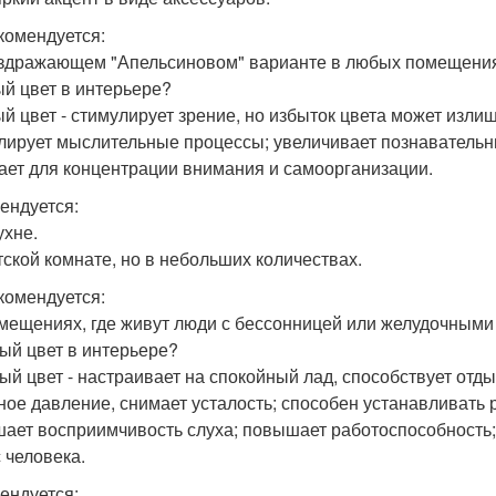
комендуется:
аздражающем "Апельсиновом" варианте в любых помещения
й цвет в интерьере?
й цвет - стимулирует зрение, но избыток цвета может изли
лирует мыслительные процессы; увеличивает познавательн
ает для концентрации внимания и самоорганизации.
ендуется:
ухне.
етской комнате, но в небольших количествах.
комендуется:
омещениях, где живут люди с бессонницей или желудочными
ый цвет в интерьере?
ый цвет - настраивает на спокойный лад, способствует отды
ное давление, снимает усталость; способен устанавливать
ает восприимчивость слуха; повышает работоспособность;
с человека.
ендуется: