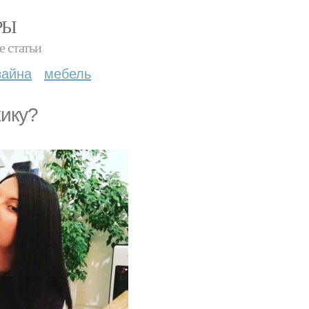
РЫ
е статьи
зайна
мебель
хику?