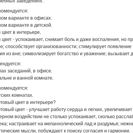
ечебных заведениях.
комендуется:
рком варианте в офисах.
ком варианте в детской.
 цвет в интерьере.
 цвет - успокаивает, снимает боль и даже воспаления, но п
е; способствует организованности; стимулирует появление
ия из вне; символизирует богатство и уважение; вызывает д
ендуется:
лах заседаний, в офисе.
пальне и ванной комнате.
комендуется:
тских комнатах.
товый цвет в интерьере?
товый цвет - улучшает работу сердца и легких, увеличивает
ерном воздействии не столько успокаивает, сколько рассла
ека; настраивает на меланхолический лад и раздумья; неж
тические мысли, побуждают к поиску согласия и гармонии.