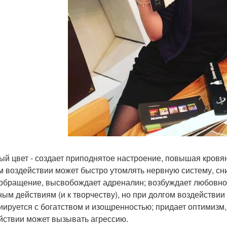
ый цвет - создает приподнятое настроение, повышая кровян
м воздействии может быстро утомлять нервную систему, сн
обращение, высвобождает адреналин; возбуждает любовное
ным действиям (и к творчеству), но при долгом воздействи
иируется с богатством и изощренностью; придает оптимизм, 
йствии может вызывать агрессию.