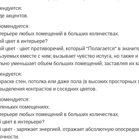
ендуется:
де акцентов.
комендуется:
нтерьере любых помещений в больших количествах.
й цвет в интерьере?
й цвет - цвет противоречий, который "Полагается" в значит
ьзуемых вместе с ним; вызывает чувство испуга, но также и 
льно уменьшает объем больших помещений, заставляя их к
ендуется:
окраске стен, потолка или даже пола (в высоких просторных
 выделения контрастов и соседних цветов.
комендуется:
аленьких помещениях.
нтерьере любых помещений в больших количествах.
 цвет в интерьере?
 цвет - заряжает энергией, отражает абсолютную опосредов
очности.