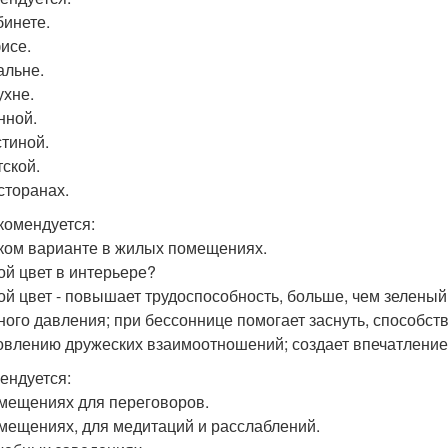
бинете.
фисе.
альне.
ухне.
нной.
стиной.
тской.
сторанах.
комендуется:
рком варианте в жилых помещениях.
ой цвет в интерьере?
ой цвет - повышает трудоспособность, больше, чем зелены
ного давления; при бессоннице помогает заснуть, способс
овлению дружеских взаимоотношений; создает впечатление 
ендуется:
омещениях для переговоров.
омещениях, для медитаций и расслаблений.