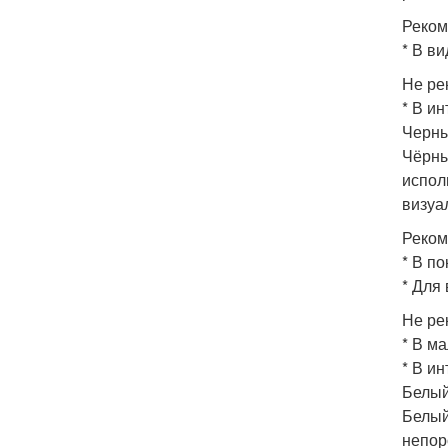
Реком
* В ви
Не ре
* В и
Черны
Чёрны
испол
визуа
Реком
* В п
* Для
Не ре
* В м
* В и
Белый
Белый
непор