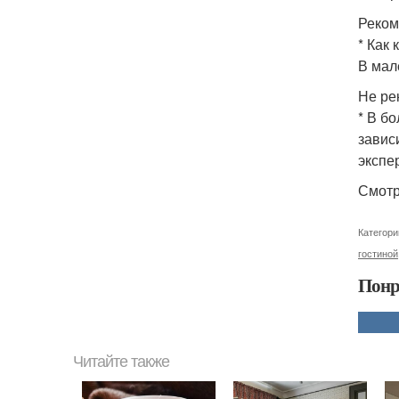
Реком
* Как
В мал
Не ре
* В б
завис
экспе
Смотр
Категори
гостиной
Понр
Читайте также