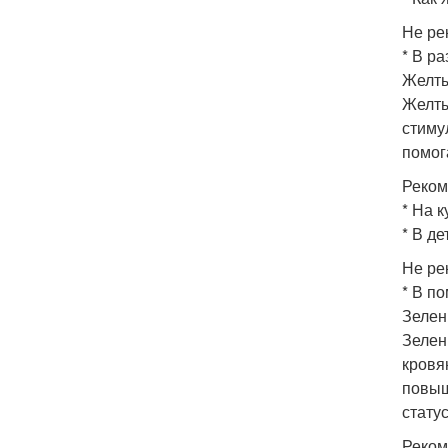
Не ре
* В р
Желты
Желты
стиму
помог
Реком
* На к
* В д
Не ре
* В п
Зелен
Зелен
кровя
повыш
стату
Реком