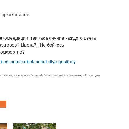
 ярких цветов.
екомендации, так как влияние каждого цвета
акторов? Цвета? , Не бойтесь
 комфортно?
.ru-best.com/mebel/mebel-dlya-gostinoy
ля кухни
,
Детская мебель
,
Мебель для ванной комнаты
,
Мебель для