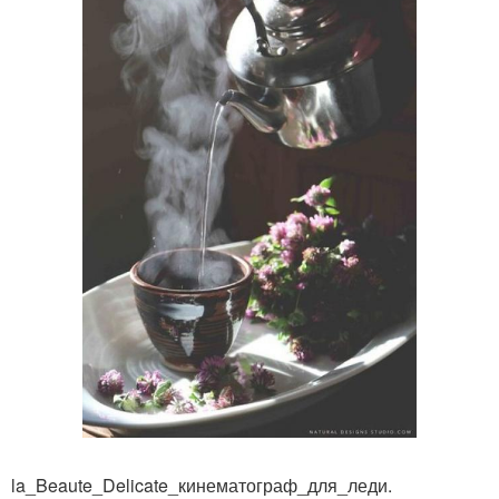
la_Beaute_Delicate_кинематограф_для_леди.