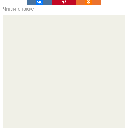
Читайте также
Зеркала в интерьере - примеры оригинального
использования.
Три инструмента, которые реально связывают квартиру