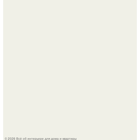
В сети продолжают обсуждать изменения во внешности
актрисы.
Круг замкнулся: психологиня Вероника Степанова снова
вышла замуж за собственного бывшего мужа.
© 2026 Всё об интерьере для дома и квартиры