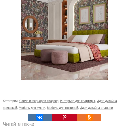
Категории:
Стили интерьеров квартир
,
Интерьер для квартиры
,
Идеи дизайна
прихожей
,
Мебель для кухни
,
Мебель для гостиной
,
Идеи дизайна спальни
Читайте также