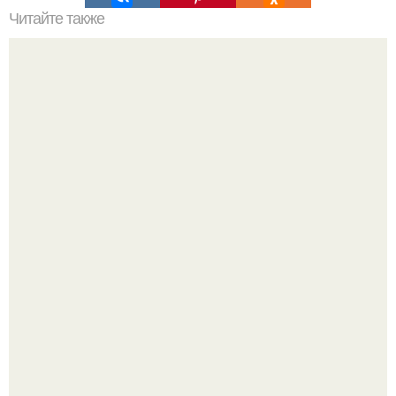
Читайте также
Как приготовить гипс для заливки форм. Как разводить
гипс: Все о приготовлении идеального раствора
Привет всем дизайнерам интерьеров и не только!