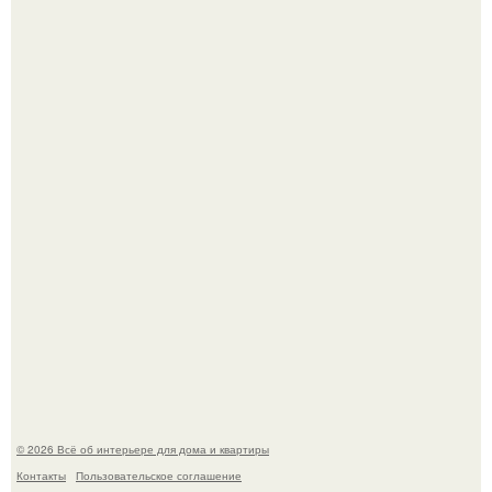
Опишите интерьер кухни в 2-3 словах.
"Ух, Заморочился же Дизайнер", - подумала я, когда
зашла в кафе - бар "слезы березы".
© 2026 Всё об интерьере для дома и квартиры
Контакты
Пользовательское соглашение