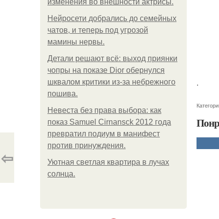
изменения во внешности актрисы.
Нейросети добрались до семейных
чатов, и теперь под угрозой
мамины нервы.
Детали решают всё: выход приянки
чопры на показе Dior обернулся
.
шквалом критики из-за небрежного
пошива.
Категори
Невеста без права выбора: как
Понр
показ Samuel Cirnansck 2012 года
превратил подиум в манифест
против принуждения.
⇦
Уютная светлая квартира в лучах
солнца.