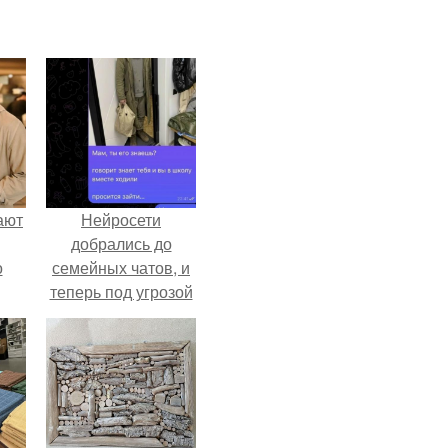
ают
Нейросети
добрались до
о
семейных чатов, и
теперь под угрозой
мамины нервы.