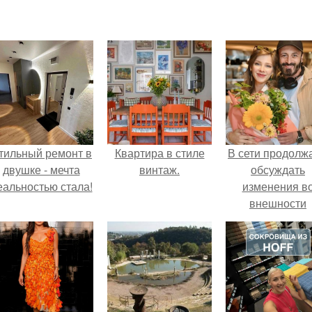
тильный ремонт в
Квартира в стиле
В сети продолж
двушке - мечта
винтаж.
обсуждать
еальностью стала!
изменения в
внешности
актрисы.