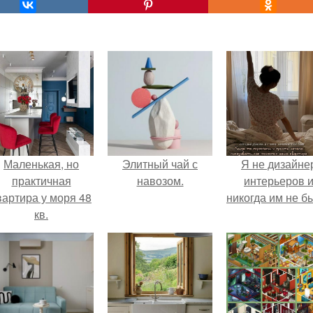
Маленькая, но
Элитный чай с
Я не дизайне
практичная
навозом.
интерьеров 
вартира у моря 48
никогда им не б
кв.