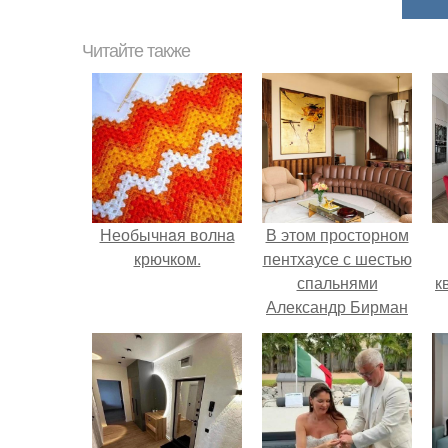
Читайте также
Необычнaя волнa
В этом просторном
крючком.
пентхаусе с шестью
спальнями
к
Александр Бирман
живет со своей
семьей.