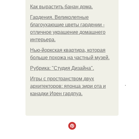
Как вырастить банан дома.
Гардения. Великолепные
благоухающие цветы гардении -
отличное украшение домашнего
интерьера.
Нью-йоркская квартира, которая
больше похожа на частный музей.
Рубрика: "Студия Дизайна".
Игры с пространством двух
.
архитекторов: японца эири ота и
канадки Ирен гардпуа.