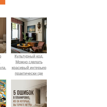
р
Культурный код.
и
Можно сделать
ыла.
красивый интерьер
практически где
угодно.