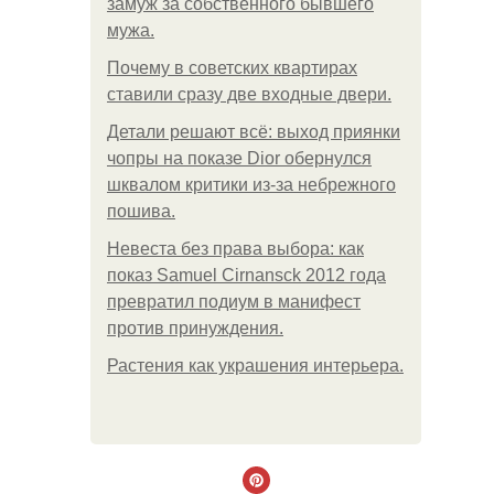
замуж за собственного бывшего
мужа.
Почему в советских квартирах
ставили сразу две входные двери.
Детали решают всё: выход приянки
чопры на показе Dior обернулся
шквалом критики из-за небрежного
пошива.
Невеста без права выбора: как
показ Samuel Cirnansck 2012 года
превратил подиум в манифест
против принуждения.
Растения как украшения интерьера.