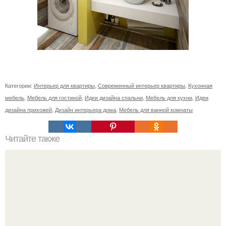
Категории:
Интерьер для квартиры
,
Современный интерьер квартиры
,
Кухонная
мебель
,
Мебель для гостиной
,
Идеи дизайна спальни
,
Мебель для кухни
,
Идеи
дизайна прихожей
,
Дизайн интерьера дома
,
Мебель для ванной комнаты
Читайте также