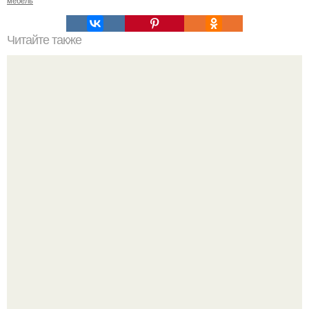
Читайте также
Недорогой ремонт в прихожей своими руками.
Дизайн малометражной студии 21, 1 м 2 (24, 9 м 2 с