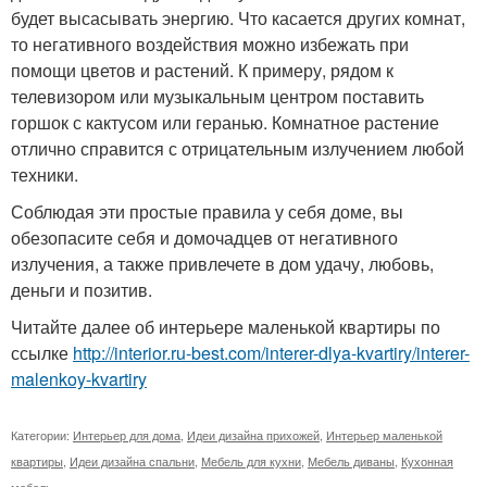
будет высасывать энергию. Что касается других комнат,
то негативного воздействия можно избежать при
помощи цветов и растений. К примеру, рядом к
телевизором или музыкальным центром поставить
горшок с кактусом или геранью. Комнатное растение
отлично справится с отрицательным излучением любой
техники.
Соблюдая эти простые правила у себя доме, вы
обезопасите себя и домочадцев от негативного
излучения, а также привлечете в дом удачу, любовь,
деньги и позитив.
Читайте далее об интерьере маленькой квартиры по
ссылке
http://interior.ru-best.com/interer-dlya-kvartiry/interer-
malenkoy-kvartiry
Категории:
Интерьер для дома
,
Идеи дизайна прихожей
,
Интерьер маленькой
квартиры
,
Идеи дизайна спальни
,
Мебель для кухни
,
Мебель диваны
,
Кухонная
мебель