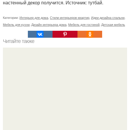
настенный декор получится. Источник: тутбай.
Категории:
Интерьер для дома
,
Стили интерьеров квартир
,
Идеи дизайна спальни
,
Мебель для кухни
,
Дизайн интерьера дома
,
Мебель для гостиной
,
Детская мебель
Читайте также
Исчезнувший Петербург: дача Отмар - нейшеллера.