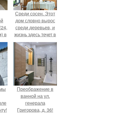
Среди сосен. Этот
ой
дом словно вырос
(24,
среди деревьев, и
) в
жизнь здесь течет в
собственном ритме
- спокойно, без
спешки и лишнего
шума.
 мы
Преображение в
ванной на ул.
оле
генерала
ту!
Григорова, д. 36!