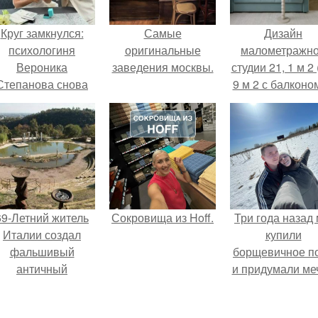
Круг замкнулся:
Самые
Дизайн
психологиня
оригинальные
малометражн
Вероника
заведения москвы.
студии 21, 1 м 2 
Степанова снова
9 м 2 с балконом
вышла замуж за
Краснодаре.
собственного
бывшего мужа.
69-Летний житель
Сокровища из Hoff.
Три года назад
Италии создал
купили
фальшивый
борщевичное п
античный
и придумали меч
амфитеатр и
долгое время