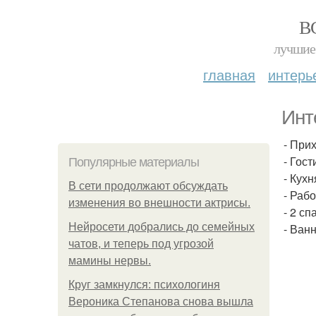
В
лучшие 
главная
интерь
Инт
- При
- Гост
Популярные материалы
- Кухн
В сети продолжают обсуждать
- Рабо
изменения во внешности актрисы.
- 2 сп
Нейросети добрались до семейных
- Ван
чатов, и теперь под угрозой
мамины нервы.
Круг замкнулся: психологиня
Вероника Степанова снова вышла