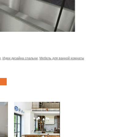
и
,
Идеи дизайна спальни
,
Мебель для ванной комнаты