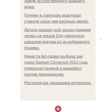
замуж за собственного бывшего
мужа.
Почему в советских квартирах
ставили сразу две входные двери.
Детали решают всё: выход приянки
чопры на показе Dior обернулся
.
шквалом критики из-за небрежного
пошива.
Невеста без права выбора: как
показ Samuel Cirnansck 2012 года
превратил подиум в манифест
против принуждения.
Растения как украшения интерьера.