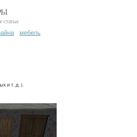
РЫ
е статьи
зайна
мебель
 и т. д. ).