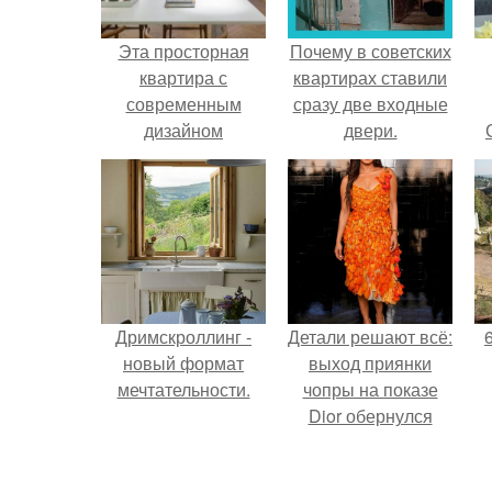
Эта просторная
Почему в советских
квартира с
квартирах ставили
современным
сразу две входные
дизайном
двери.
интерьера
расположена в
историческом
районе
остермальм,
Стокгольм, Швеция.
Дримскроллинг -
Детали решают всё:
новый формат
выход приянки
мечтательности.
чопры на показе
Dior обернулся
шквалом критики
из-за небрежного