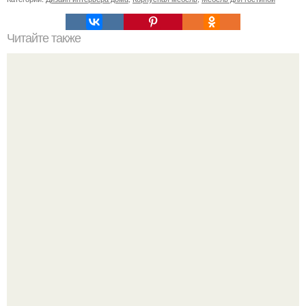
Читайте также
Самые несчастливые предметы в вашем доме.
Ресторан "Машенька" - проект Александра Раппопорта в