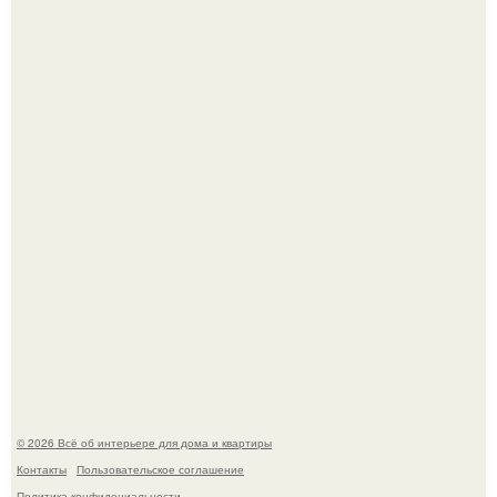
Откуда у дизайнера так много идей?
Привет всем дизайнерам интерьеров и не только!
© 2026 Всё об интерьере для дома и квартиры
Контакты
Пользовательское соглашение
Политика конфидециальности