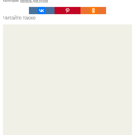
Категории:
Мебель для кухни
Читайте также
Цвет в интерьере не просто украшение: он может
оживить устаревшую обстановку и поднять настроение.