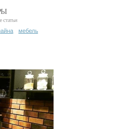
РЫ
е статьи
зайна
мебель