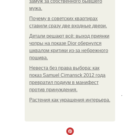
замуж за собственного бывшего
мужа.
Почему в советских квартирах
ставили сразу две входные двери.
Детали решают всё: выход приянки
чопры на показе Dior обернулся
шквалом критики из-за небрежного
пошива.
Невеста без права выбора: как
показ Samuel Cirnansck 2012 года
превратил подиум в манифест
против принуждения.
.
Растения как украшения интерьера.