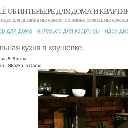
СЁ ОБ ИНТЕРЬЕРЕ ДЛЯ ДОМА И КВАРТИ
идеи для дизайна интерьера, полезные советы, интересны
ер для дома
интерьер для квартиры
идеи ди
льная кухня в хрущевке.
ь 5, 6 кв. м.
ка - Skazka. o Dome