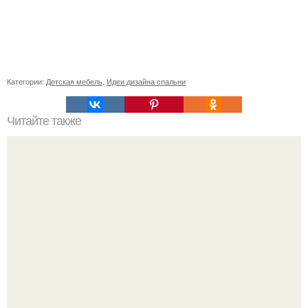
Категории:
Детская мебель
,
Идеи дизайна спальни
Читайте также
Как правильно обрезать герань, чтобы она пышно цвела.