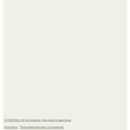
Детали решают всё: выход приянки чопры на показе Dior
обернулся шквалом критики из-за небрежного пошива.
Эко - панно "Песочный Берег":
© 2026 Всё об интерьере для дома и квартиры
Контакты
Пользовательское соглашение