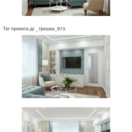
Тег проекта дс _трешка_913.