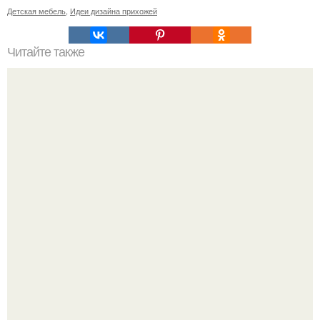
Детская мебель
,
Идеи дизайна прихожей
Читайте также
Как правильно обрезать герань, чтобы она пышно цвела.