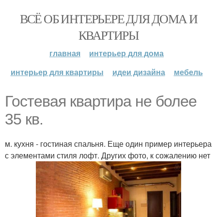
ВСЁ ОБ ИНТЕРЬЕРЕ ДЛЯ ДОМА И
КВАРТИРЫ
главная
интерьер для дома
интерьер для квартиры
идеи дизайна
мебель
Гостевая квартира не более
35 кв.
м. кухня - гостиная спальня. Еще один пример интерьера
с элементами стиля лофт. Других фото, к сожалению нет