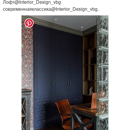
Лофт@Interior_Design_vbg
современнаяклассика@Interior_Design_vbg.