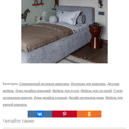
Категории:
Современный интерьер квартиры
,
Интерьер для квартиры
,
Детская
мебель
,
Идеи дизайна прихожей
,
Мебель для кухни
,
Мебель для гостиной
,
Стили
интерьеров квартир
,
Идеи дизайна спальни
,
Дизайн интерьера дома
,
Мебель для
ванной комнаты
Читайте также