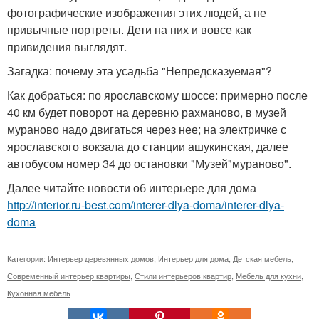
фотографические изображения этих людей, а не
привычные портреты. Дети на них и вовсе как
привидения выглядят.
Загадка: почему эта усадьба "Непредсказуемая"?
Как добраться: по ярославскому шоссе: примерно после
40 км будет поворот на деревню рахманово, в музей
мураново надо двигаться через нее; на электричке с
ярославского вокзала до станции ашукинская, далее
автобусом номер 34 до остановки "Музей"мураново".
Далее читайте новости об интерьере для дома
http://interior.ru-best.com/interer-dlya-doma/interer-dlya-
doma
Категории:
Интерьер деревянных домов
,
Интерьер для дома
,
Детская мебель
,
Современный интерьер квартиры
,
Стили интерьеров квартир
,
Мебель для кухни
,
Кухонная мебель