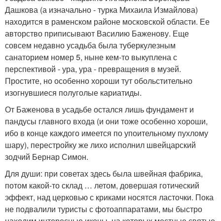
Дашкова (а изначально - турка Михаила Измайлова)
находится в раменском районе московской области. Ее
авторство приписывают Василию Баженову. Еще
совсем недавно усадьба была туберкулезным
санаторием номер 5, ныне кем-то выкуплена с
перспективой - ура, ура - превращения в музей.
Простите, но особенно хороши тут обольстительно
изогнувшиеся полуголые кариатиды.
От Баженова в усадьбе остался лишь фундамент и
пандусы главного входа (и они тоже особенно хороши,
ибо в конце каждого имеется по упоительному пухлому
шару), перестройку же лихо исполнил швейцарский
зодчий Бернар Симон.
Для души: при советах здесь была швейная фабрика,
потом какой-то склад … летом, довершая готический
эффект, над церковью с криками носятся ласточки. Пока
не подвалили туристы с фотоаппаратами, мы быстро
находим интересные иконы, на которых местные святые