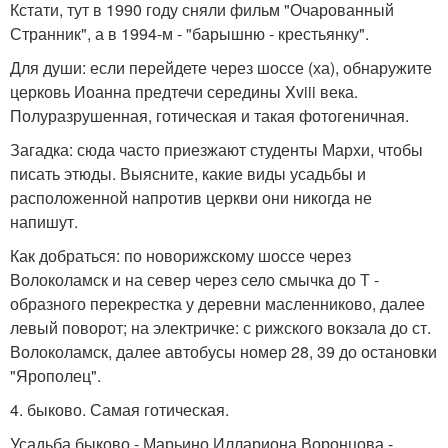
Кстати, тут в 1990 году сняли фильм "Очарованный
Странник", а в 1994-м - "барышню - крестьянку".
Для души: если перейдете через шоссе (ха), обнаружите
церковь Иоанна предтечи середины Xviii века.
Полуразрушенная, готическая и такая фотогеничная.
Загадка: сюда часто приезжают студенты Мархи, чтобы
писать этюды. Выясните, какие виды усадьбы и
расположенной напротив церкви они никогда не
напишут.
Как добраться: по новорижскому шоссе через
Волоколамск и на север через село смычка до Т -
образного перекрестка у деревни масленниково, далее
левый поворот; на электричке: с рижского вокзала до ст.
Волоколамск, далее автобусы номер 28, 39 до остановки
"Ярополец".
4. быково. Самая готическая.
Усадьба быково - Марьино Иллариона Воронцова -