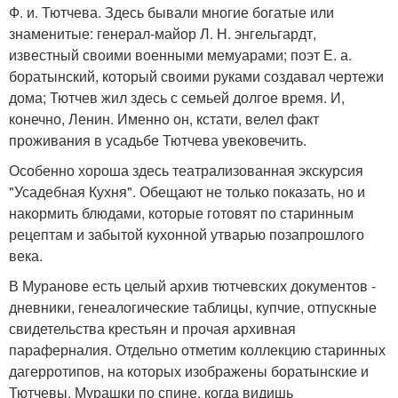
Ф. и. Тютчева. Здесь бывали многие богатые или
знаменитые: генерал-майор Л. Н. энгельгардт,
известный своими военными мемуарами; поэт Е. а.
боратынский, который своими руками создавал чертежи
дома; Тютчев жил здесь с семьей долгое время. И,
конечно, Ленин. Именно он, кстати, велел факт
проживания в усадьбе Тютчева увековечить.
Особенно хороша здесь театрализованная экскурсия
"Усадебная Кухня". Обещают не только показать, но и
накормить блюдами, которые готовят по старинным
рецептам и забытой кухонной утварью позапрошлого
века.
В Муранове есть целый архив тютчевских документов -
дневники, генеалогические таблицы, купчие, отпускные
свидетельства крестьян и прочая архивная
параферналия. Отдельно отметим коллекцию старинных
дагерротипов, на которых изображены боратынские и
Тютчевы. Мурашки по спине, когда видишь