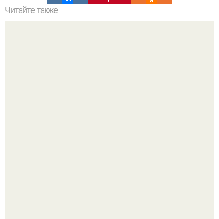
Читайте также
Я, с одной стороны, человек темпераментный, с другой,
жутко педантичный.
Почему в советских квартирах ставили сразу две
входные двери.