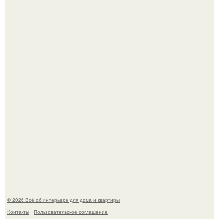
Невеста без права выбора: как показ Samuel Cirnansck
2012 года превратил подиум в манифест против
принуждения.
Эко - панно "Песочный Берег":
© 2026 Всё об интерьере для дома и квартиры
Контакты
Пользовательское соглашение