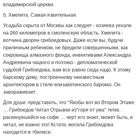
владимирской церкви.
5. Хмелита. Самая язвительная.
Усадьба скрыта от Москвы как следует - хозяева уехали
на 260 километров в смоленскую область. Хмелита -
вотчина дворян грибоедовых. Даже если вы, будучи
приличным ребенком, не бредили совершенными, как
сокровища алмазного фонда, инвективами Александра
Андреевича чацкого и поэтико - дипломатической
судьбой Грибоедова, вам все равно сюда надо. К этому
барскому дому, построенному неизвестным
архитектором в стиле елизаветинского барокко. Он
завораживает.
Для души: представить, что "Якобы вот во Втором Этаже
… Грибоедов Читал Отрывки из"горя от ума" тетке,
раскинувшейся на софе … черт его знает, может быть, и
читал, не важно это! Кстати, могила Грибоедова
находится в тбилиси.