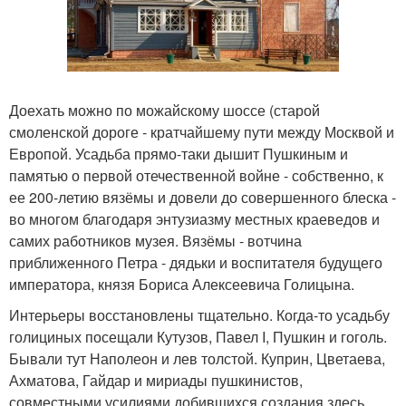
Доехать можно по можайскому шоссе (старой
смоленской дороге - кратчайшему пути между Москвой и
Европой. Усадьба прямо-таки дышит Пушкиным и
памятью о первой отечественной войне - собственно, к
ее 200-летию вязёмы и довели до совершенного блеска -
во многом благодаря энтузиазму местных краеведов и
самих работников музея. Вязёмы - вотчина
приближенного Петра - дядьки и воспитателя будущего
императора, князя Бориса Алексеевича Голицына.
Интерьеры восстановлены тщательно. Когда-то усадьбу
голициных посещали Кутузов, Павел I, Пушкин и гоголь.
Бывали тут Наполеон и лев толстой. Куприн, Цветаева,
Ахматова, Гайдар и мириады пушкинистов,
совместными усилиями добившихся создания здесь