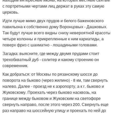
с портретными чертами лиц держат в руках эту самую
церковь.
Идти лучше мимо двух прудов и белого баженовского
павильона к собственно дому Воронцовых - Дашковых.
Так будут лучше всего видны снизу невероятной красоты
четыре колонны и прикрепленные к ним кариатиды, а
поверх фриз с шахматно - лошадиными головами.
Загадка: выясните, где между двумя прудами стоит
трехобхватный дуб - солитер и какому строению он
современник.
Как добраться: от Москвы по рязанскому шоссе до
поворота на быково (через жилино) - 8 км, там свернуть
налево. Далее - проезд не к аэропорту, а к г. быково и
Жуковскому. Проехать через быково насквозь, на
границе между быковом и Жуковским на светофоре
свернуть направо, после этого через 200. Свернуть еще
раз направо на шоссейную улицу и проехать по ней до