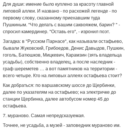
Для души: имение было куплено за красоту главной
липовой аллеи. И названо - по расхожей легенде - по
первому слову, сказанному приехавшим туда
Пушкиным. "Что делать с вашим саквояжем, барин? " -
спросил камердинер. "Оставь его", - изронил поэт.
Загадка: в "Русском Парнасе", как называли остафьево,
бывали Жуковский, Грибоедов, Денис Давыдов, Пушкин,
гоголь, Батюшков, Мицкевич, Карамзин (зять владельца
усадьбы), собственно владелец, а после наследник -
граф шереметев … а вот памятников на территории -
всего четыре. Кто на липовых аллеях остафьева стоит?
Как добраться: по варшавскому шоссе до Щербинки,
далее по указателям на остафьево; на электричке до
станции Щербинка, далее автобусом номер 45 до
остафьева.
7. мураново. Самая непредсказуемая.
Точнее, не усадьба, а музей - заповедник мураново им.