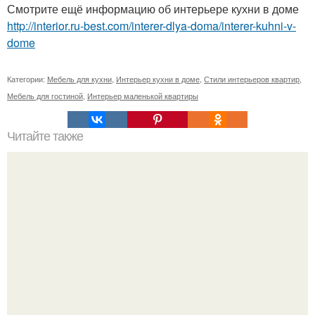
Смотрите ещё информацию об интерьере кухни в доме
http://interior.ru-best.com/interer-dlya-doma/interer-kuhni-v-
dome
Категории:
Мебель для кухни
,
Интерьер кухни в доме
,
Стили интерьеров квартир
,
Мебель для гостиной
,
Интерьер маленькой квартиры
Читайте также
Жилище в стиле Прованс.