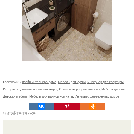
Категории:
Дизайн интерьера дома
,
Мебель для кухни
,
Интерьер для квартиры
,
Интерьер однокомнатной квартиры
,
Стили интерьеров квартир
,
Мебель диваны
,
Детская мебель
,
Мебель для ванной комнаты
,
Интерьер деревянных домов
Читайте также