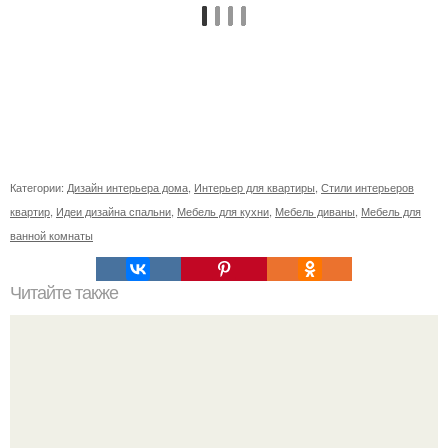
Категории:
Дизайн интерьера дома
,
Интерьер для квартиры
,
Стили интерьеров
квартир
,
Идеи дизайна спальни
,
Мебель для кухни
,
Мебель диваны
,
Мебель для
ванной комнаты
Читайте также