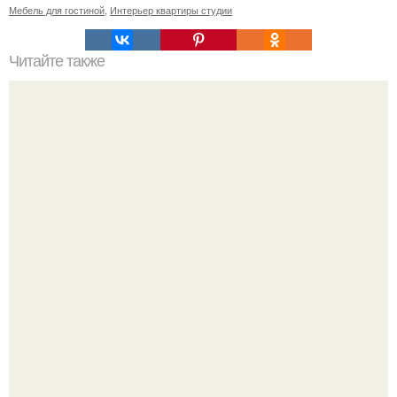
Мебель для гостиной
,
Интерьер квартиры студии
Читайте также
SOS! В вышнем Волочке гибнет шедевр - деревянная
усадьба рябушинских в стиле модерн с сохранившимися
на удивление интерьерами.