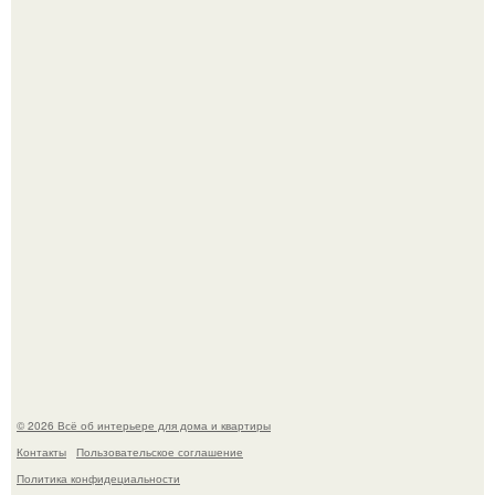
Визуализация квартиры в ЖК "Булычев".
Откуда у дизайнера так много идей?
© 2026 Всё об интерьере для дома и квартиры
Контакты
Пользовательское соглашение
Политика конфидециальности