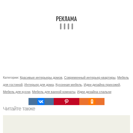
Категории:
Красивые интерьеры домов
,
Современный интерьер квартиры
,
Мебель
для гостиной
,
Интерьер для дома
,
Кухонная мебель
,
Идеи дизайна прихожей
,
Мебель для кухни
,
Мебель для ванной комнаты
,
Идеи дизайна спальни
Читайте также