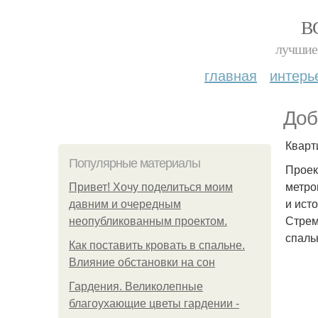
В
лучшие 
главная
интерь
Доб
Кварт
Популярные материалы
Проек
метро
Привет! Хочу поделиться моим
и ист
давним и очередным
Стрем
неопубликованным проектом.
спаль
Как поставить кровать в спальне.
Влияние обстановки на сон
Гардения. Великолепные
благоухающие цветы гардении -