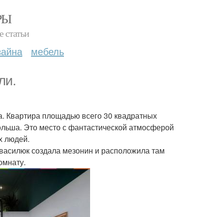
РЫ
е статьи
зайна
мебель
ли.
ла. Квартира площадью всего 30 квадратных
льша. Это место с фантастической атмосферой
х людей.
 василюк создала мезонин и расположила там
омнату.