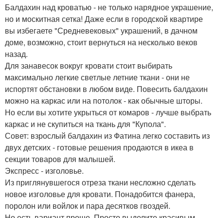
Балдахин над кроватью - не только нарядное украшение,
но и москитная сетка! Даже если в городской квартире
вы избегаете "Средневековых" украшений, в дачном
доме, возможно, стоит вернуться на несколько веков
назад.
Для занавесок вокруг кровати стоит выбирать
максимально легкие светлые летние ткани - они не
испортят обстановки в любом виде. Повесить балдахин
можно на каркас или на потолок - как обычные шторы.
Но если вы хотите укрыться от комаров - лучше выбрать
каркас и не скупиться на ткань для "Купола".
Совет: взрослый балдахин из Фатина легко составить из
двух детских - готовые решения продаются в икеа в
секции товаров для малышей.
Экспресс - изголовье.
Из приглянувшегося отреза ткани несложно сделать
новое изголовье для кровати. Понадобится фанера,
поролон или войлок и пара десятков гвоздей.
Но есть вариант проще. Просто выделите красивым