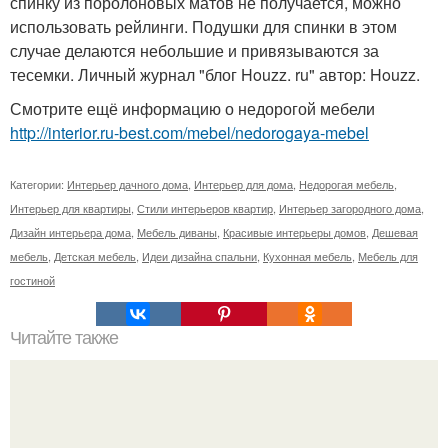
спинку из поролоновых матов не получается, можно
использовать рейлинги. Подушки для спинки в этом
случае делаются небольшие и привязываются за
тесемки. Личный журнал "блог Houzz. ru" автор: Houzz.
Смотрите ещё информацию о недорогой мебели
http://interior.ru-best.com/mebel/nedorogaya-mebel
Категории:
Интерьер дачного дома
,
Интерьер для дома
,
Недорогая мебель
,
Интерьер для квартиры
,
Стили интерьеров квартир
,
Интерьер загородного дома
,
Дизайн интерьера дома
,
Мебель диваны
,
Красивые интерьеры домов
,
Дешевая
мебель
,
Детская мебель
,
Идеи дизайна спальни
,
Кухонная мебель
,
Мебель для
гостиной
Читайте также