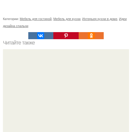
Категории:
Мебель для гостиной
,
Мебель для кухни
,
Интерьер кухни в доме
,
Идеи
дизайна спальни
Читайте также
Корзинки из трикотажной пряжи сами по себе - стильный
и в то же время уютный подарок ручной работы.