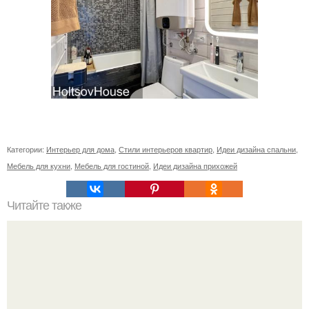
Категории:
Интерьер для дома
,
Стили интерьеров квартир
,
Идеи дизайна спальни
,
Мебель для кухни
,
Мебель для гостиной
,
Идеи дизайна прихожей
Читайте также