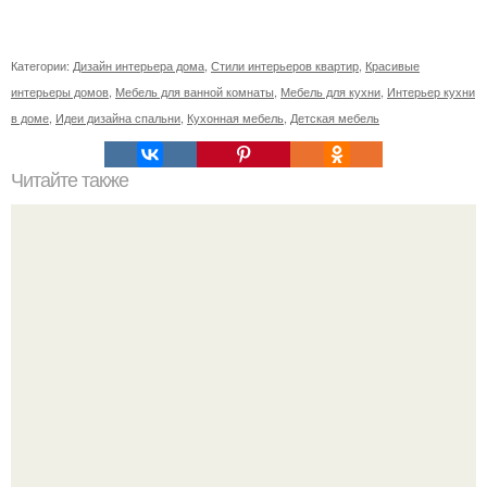
Категории:
Дизайн интерьера дома
,
Стили интерьеров квартир
,
Красивые
интерьеры домов
,
Мебель для ванной комнаты
,
Мебель для кухни
,
Интерьер кухни
в доме
,
Идеи дизайна спальни
,
Кухонная мебель
,
Детская мебель
Читайте также
Прямой диван или угловой. Угловой диван или прямой
все за и против.