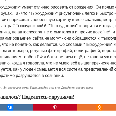
жхудожник" умеет отлично рисовать от рождения. Он прямо
 зубах. Так что "Тыжхудожник" рисует очень легко и быстро -
стоит нарисовать небольшую картину в мою спальню, метр н
завтра? Тыжхудожник! 6. "Тыжхудожник" говорится и тогда, 
ника, не автослесаря, не стоматолога и прочих всех "не", и
граммированием сайта не могут - они обращаются к "тыжхуд
о, что не понятно, как делается. Со словами "Тыжхудожник" 
ном интерьера, ретушью фотографий, полиграфией, вёрсткой
ашиванием гербов РФ и бог знает чем ещё, не говоря уж о 
ению, когда я говорила, что не умею всё вышеперечисленное
вуется, как у людей смещается вся система представлений о
братимо разрушается в сознании.
и:
Интерьер для дома
,
Идеи дизайна спальни
,
Дизайн интерьера дома
авилось? Поделитесь с друзьями!