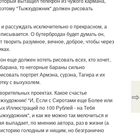
 который вытащил телефон из чужого кармана,
Поэтому "Тыжхудожник" должен рисовать
 и рассуждать исключительно о прекрасном, а
вписывается. О бутербродах будет думать он,
т творить разумное, вечное, доброе, чтобы через
иках.
он еще должен хотеть рисовать всех, кто хочет,
о барана, то негорные бараны сильно
исовать портрет Армэна, сурэна, Тагира и их
етку с выхухолем.
ворительных проектах. Какое счастье
⇨
ыжхудожник! "И, Если с Сиротами еще Более или
ых Иллюстраций по 100 Рублей - на Тебя
художник", и как же можно так мелочиться и
я выпадает, по мнению автора, раз в жизни (а
в историю голодным и нищим, но безгранично