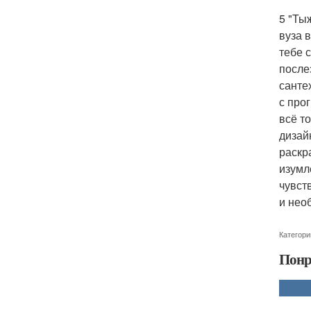
5 "Ты
вуза в
тебе 
после
сантех
с про
всё т
дизай
раскр
изумл
чувст
и нео
Категори
Понр