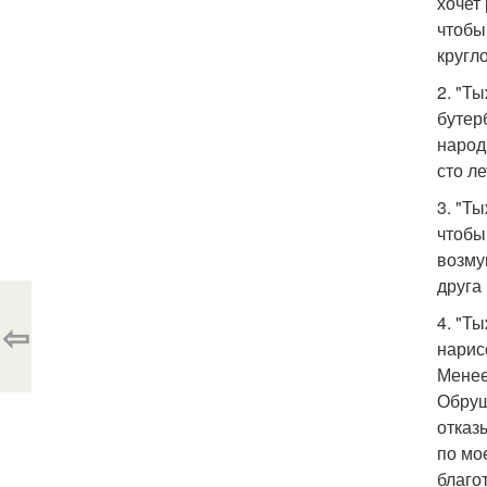
хочет
чтобы
кругл
2. "Т
бутер
народ
сто л
3. "Т
чтобы
возму
друга
4. "Т
⇦
нарис
Менее
Обруш
отказ
по мо
благо