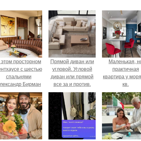
 этом просторном
Прямой диван или
Маленькая, н
ентхаусе с шестью
угловой. Угловой
практичная
спальнями
диван или прямой
квартира у моря
лександр Бирман
все за и против.
кв.
живет со своей
семьей.