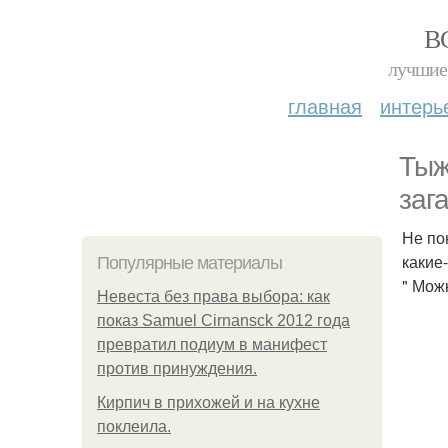
В
лучшие 
главная
интерь
Тыж
заг
Не по
какие
Популярные материалы
" Мож
Невеста без права выбора: как
показ Samuel Cirnansck 2012 года
превратил подиум в манифест
против принуждения.
Кирпич в прихожей и на кухне
поклеила.