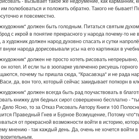
 рисовать - вызывает такое же недоумение, как карманник,
 им полюбоваться и положить обратно. Такого не бывает! 
осуточно и повсеместно.
ыжхудожник" должен быть голодным. Питаться святым духом
брод с икрой в понятие прекрасного у народа почему-то не 
, а художник должен народ духовно спасать и сутки напролё
ет внуки народа дорисовывали усы на его картинках в учебн
ыжхудожник" должен не просто хотеть рисовать непрерывно, 
 он хотел. И если ты в зоопарке увлеченно рисуешь горног
щаются, почему ты пришла сюда, "Красавэца" и не рада нар
 Васи, да, вон того, который сейчас закидывает попкорн в кл
ыжхудожник" должен всегда быть рад поучаствовать в благот
овать книжку для бедных сирот совершенно бесплатно - "т
 Дело Ясно, то за Отказ Рисовать Автору Книги 100 Полосн
ится Праведный Гнев и Бурное Возмущение, Потому что"тыж
ываться от прекрасной возможности войти в историю, котора
ему мнению - так каждый день. Да, очень не хочется войти 
творительным.