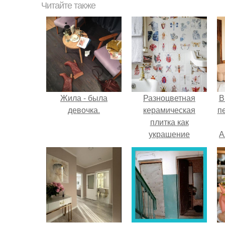
Читайте также
Жила - была
Разноцветная
В
девочка.
керамическая
п
плитка как
украшение
А
интерьера.