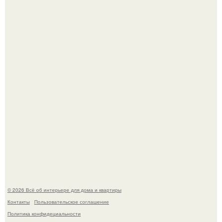
Невеста без права выбора: как показ Samuel Cirnansck
2012 года превратил подиум в манифест против
принуждения.
Три года назад мы купили борщевичное поле и
придумали мечту!
© 2026 Всё об интерьере для дома и квартиры
Контакты
Пользовательское соглашение
Политика конфидециальности