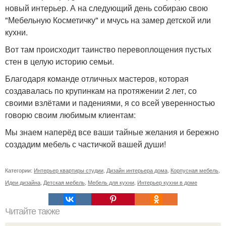
новый интерьер. А на следующий день собираю свою
"Мебельную Косметичку" и мчусь на замер детской или
кухни.
Вот там происходит таинство перевоплощения пустых
стен в целую историю семьи.
Благодаря команде отличных мастеров, которая
создавалась по крупинкам на протяжении 2 лет, со
своими взлётами и падениями, я со всей уверенностью
говорю своим любимым клиентам:
Мы знаем наперёд все ваши тайные желания и бережно
создадим мебель с частичкой вашей души!
Категории:
Интерьер квартиры студии
,
Дизайн интерьера дома
,
Корпусная мебель
,
Идеи дизайна
,
Детская мебель
,
Мебель для кухни
,
Интерьер кухни в доме
Читайте также