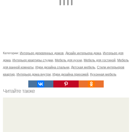
Категории:
Интерьер деревянных домов
,
Дизайн интерьера дома
,
Интерьер для
дома
,
Интерьер квартиры студии
,
Мебель для кухни
,
Мебель для гостиной
,
Мебель
для ванной комнаты
,
Идеи дизайна спальни
,
Детская мебель
,
Стили интерьеров
квартир
,
Интерьер дома внутри
,
Идеи дизайна прихожей
,
Кухонная мебель
Читайте также