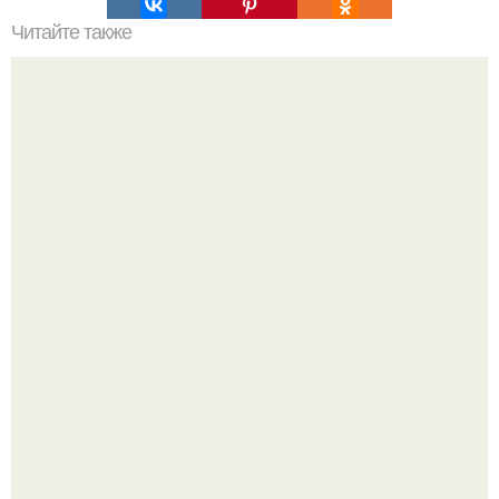
Читайте также
Резьба по дереву в стиле барокко. Резьба по дереву:
стилистические направления и характерные узоры.
Культурный код. Можно сделать красивый интерьер