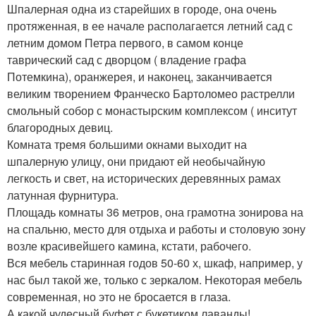
Шпалерная одна из старейших в городе, она очень
протяженная, в ее начале располагается летний сад с
летним домом Петра первого, в самом конце
таврический сад с дворцом ( владение графа
Потемкина), оранжерея, и наконец, заканчивается
великим творением Франческо Бартоломео растрелли
смольный собор с монастырским комплексом ( инситут
благородных девиц.
Комната тремя большими окнами выходит на
шпалерную улицу, они придают ей необычайную
легкость и свет, на исторических деревянных рамах
латунная фурнитура.
Площадь комнаты 36 метров, она грамотна зонирова на
на спальню, место для отдыха и работы и столовую зону
возле красивейшего камина, кстати, рабочего.
Вся мебель старинная годов 50-60 х, шкаф, например, у
нас был такой же, только с зеркалом. Некоторая мебель
современная, но это не бросается в глаза.
А какой чудесный буфет с букетиком лаванды!