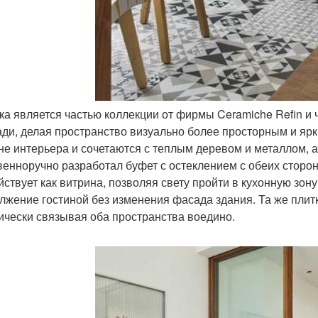
тка является частью коллекции от фирмы Ceramiche Refin и
ди, делая пространство визуально более просторным и ярк
не интерьера и сочетаются с теплым деревом и металлом, а
венноручно разработал буфет с остеклением с обеих сторон
йствует как витрина, позволяя свету пройти в кухонную зон
лжение гостиной без изменения фасада здания. Та же плитк
ически связывая оба пространства воедино.