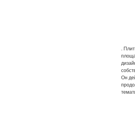
. Пли
площа
дизай
собст
Он де
продо
темат