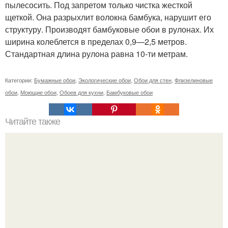
пылесосить. Под запретом только чистка жесткой
щеткой. Она разрыхлит волокна бамбука, нарушит его
структуру. Производят бамбуковые обои в рулонах. Их
ширина колеблется в пределах 0,9—2,5 метров.
Стандартная длина рулона равна 10-ти метрам.
Категории:
Бумажные обои
,
Экологические обои
,
Обои для стен
,
Флизелиновые
обои
,
Моющие обои
,
Обоев для кухни
,
Бамбуковые обои
Читайте также
11 рецептов сахарной глазури, чтобы подойти творчески
к украшению печенюшек.