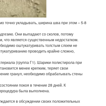
о точно укладывать, ширина шва при этом – 5-8
дгезию. Они выпадают со сколов, потому
м, что является существенным недостатком.
обходимо оштукатуривать толстым слоем не
штукатуриванию проводить крайне сложно,
атериала (группа Г1). Шарики полистирола при
тановится менее крепким, теряет свои
шение гранул, необходимо обрабатывать стены
остоянии покоя в течение 28 дней. К
я процедура была выполнена.
нуждается в обсуждении своих положительных