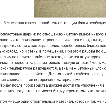
 обеспечения качественной теплоизоляции блоки необходим
опластовые шарики по отношению к бетону имеют низкую а
чность и теплоизоляция строения снижается с каждым годо
 строительстве с помощью полистиролбетонных блоков не
ько фасад, но и стены в помещении. При этом работы по о
кольку на полистиролбетоне плохо держится штукатурка.
ачестве недостатка рассматривают низкую огнестойкость м
окой температуре разрушаются, а значит – бетонный блок с
лоизоляционные свойства. Для того чтобы избежать разру
ния специальными негорючими материалами.
ериал после производства должен достигать упрочнения в с
алению, покупатель не может быть уверен в том, что така
етон — еще один строительный материал, который так же 