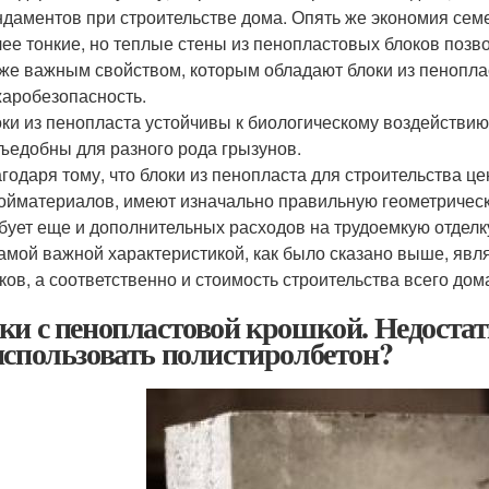
даментов при строительстве дома. Опять же экономия сем
ее тонкие, но теплые стены из пенопластовых блоков позв
же важным свойством, которым обладают блоки из пеноплас
аробезопасность.
ки из пенопласта устойчивы к биологическому воздействию
ъедобны для разного рода грызунов.
годаря тому, что блоки из пенопласта для строительства це
ойматериалов, имеют изначально правильную геометрическ
бует еще и дополнительных расходов на трудоемкую отделку
амой важной характеристикой, как было сказано выше, яв
ков, а соответственно и стоимость строительства всего дом
ки с пенопластовой крошкой. Недоста
использовать полистиролбетон?