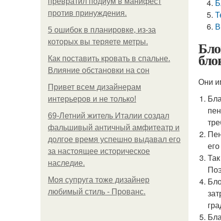
превратил подиум в манифест
Б
против принуждения.
Т
В
5 ошибок в планировке, из-за
которых вы теряете метры.
Бло
бло
Как поставить кровать в спальне.
Влияние обстановки на сон
Они и
Привет всем дизайнерам
Бла
интерьеров и не только!
пен
69-Летний житель Италии создал
тре
фальшивый античный амфитеатр и
Пен
долгое время успешно выдавал его
его
за настоящее историческое
Так
наследие.
Поэ
Моя супруга тоже дизайнер
Бло
любимый стиль - Прованс.
зат
гра
Бла