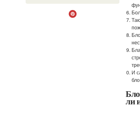
фун
Бол
Так
пож
Бло
нес
Бла
стр
тре
И с
бло
Бло
ли 