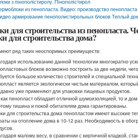
локи з пінополістиролу. Пінополістирол
ермоблоки из пенопласта. Видео: производство пенопласта
идео армирование пенополистирольных блоков Теплый до
ки для строительства из пенопласта. 
ки для строительства дома?
меют ряд таких неоспоримых преимуществ:
годаря использованию данной технологии многократно уско
опластовых блоков возможно построить за две недели, чего
буется большое количество строителей и специальной техн
опласт является экологически чистым материалом, который
 давно уже применяют для упаковки пищевых продуктов.
 как пенопласт обладает отличной шумоизоляцией, то и дом 
тому тишина и покой обитателям дома гарантированы.
ки для строительства дома пенопластом имеют высокие те
раты на отопление дома в 10-12 раз. Необходимость в обог
дусов.
годаря малому весу, в сравнении с кирпичной кладкой, с