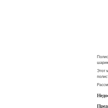
Полис
шарик
Этот 
полис
Рассм
Недо
Пред