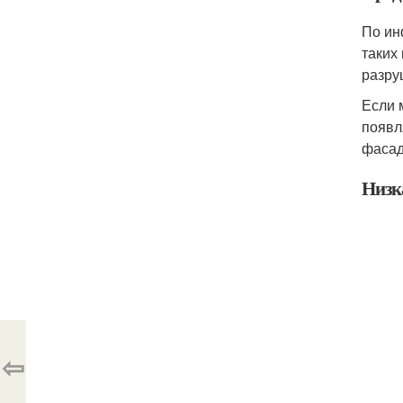
По ин
таких
разру
Если 
появл
фасад
Низк
⇦