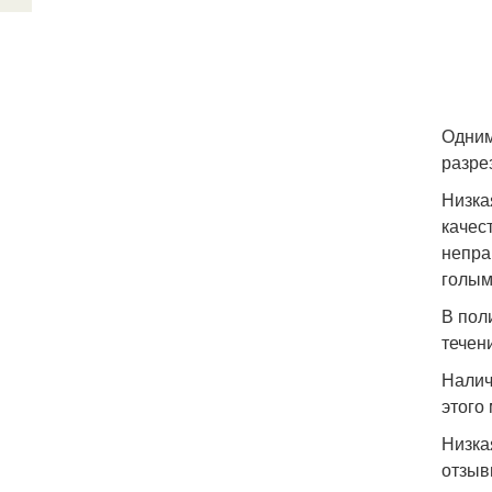
Одним
разре
Низка
качес
непра
голым
В пол
течен
Налич
этого
Низка
отзыв