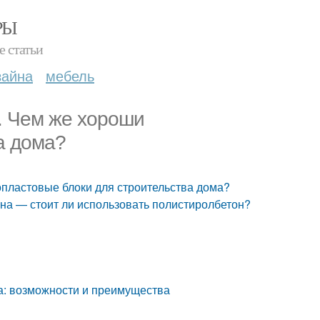
РЫ
е статьи
зайна
мебель
а. Чем же хороши
а дома?
опластовые блоки для строительства дома?
на — стоит ли использовать полистиролбетон?
а: возможности и преимущества