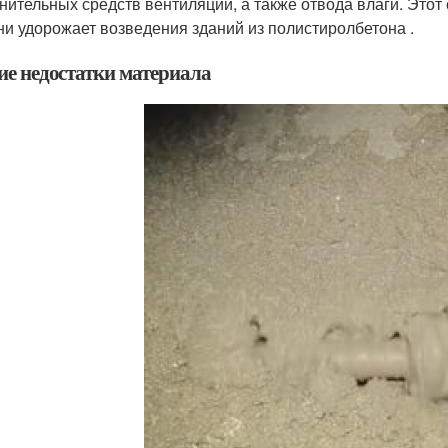
нительных средств вентиляции, а также отвода влаги. Этот
ни удорожает возведения зданий из полистиролбетона .
ие недостатки материала