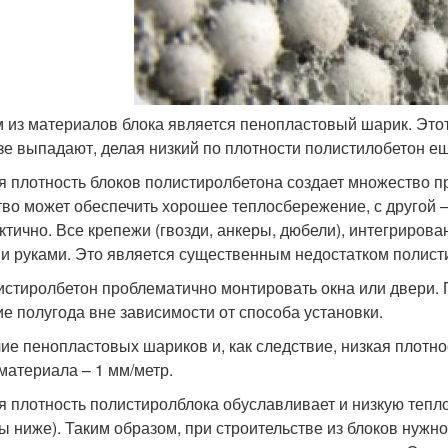
 из материалов блока является пенопластовый шарик. Этот
зе выпадают, делая низкий по плотности полистилобетон е
я плотность блоков полистиролбетона создает множество пр
тво может обеспечить хорошее теплосбережение, с другой –
ктично. Все крепежи (гвозди, анкеры, дюбели), интегрирова
и руками. Это является существенным недостатком полисти
истиролбетон проблематично монтировать окна или двери.
ие полугода вне зависимости от способа установки.
ие пенопластовых шариков и, как следствие, низкая плотно
 материала – 1 мм/метр.
я плотность полистиролблока обуславливает и низкую тепл
ы ниже). Таким образом, при строительстве из блоков нужн