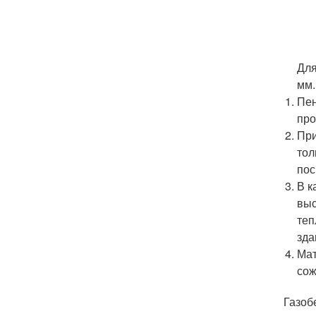
Для
мм.
Пен
про
При
тол
пос
В к
выс
теп
зда
Мат
сож
Газоб