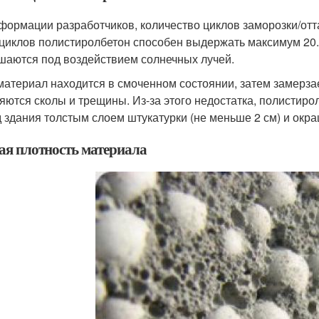
формации разработчиков, количество циклов заморозки/отта
 циклов полистиролбетон способен выдержать максимум 20.
шаются под воздействием солнечных лучей.
материал находится в смоченном состоянии, затем замерзает
яются сколы и трещины. Из-за этого недостатка, полистиро
 здания толстым слоем штукатурки (не меньше 2 см) и окра
ая плотность материала