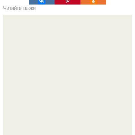
Читайте также
* Фэн-шуй квартиры: как цвет стен влияет на человека *.
Маленькая, но практичная квартира у моря 48 кв.