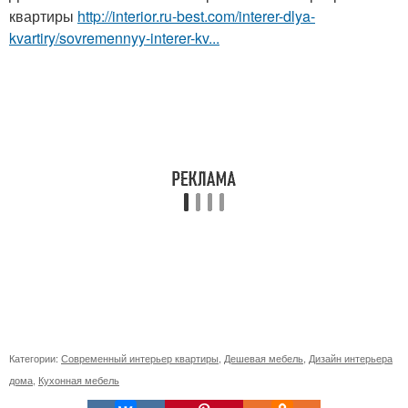
квартиры
http://interior.ru-best.com/interer-dlya-
kvartiry/sovremennyy-interer-kv...
Категории:
Современный интерьер квартиры
,
Дешевая мебель
,
Дизайн интерьера
дома
,
Кухонная мебель